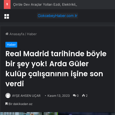
Çin’de Dev Araçlar Yolları Ezdi, Elektrikli Araç Vergi Gelirini Kuruttu
Menü
Anasayfa
/
Haber
Haber
Real Madrid tarihinde böyle
bir şey yok! Arda Güler
kulüp çalışanının işine son
verdi
AYŞE AHSEN UÇAR
Kasım 13, 2023
0
2
Bir dakikadan az