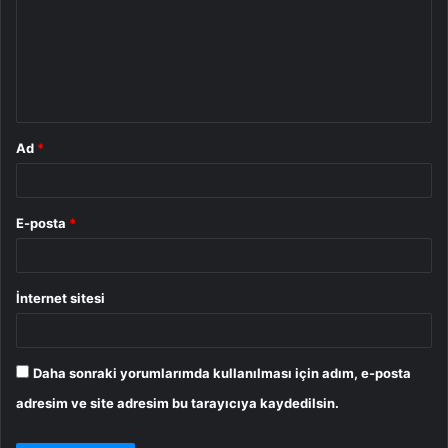
r
u
m
*
Ad
*
E-posta
*
İnternet sitesi
Daha sonraki yorumlarımda kullanılması için adım, e-posta
adresim ve site adresim bu tarayıcıya kaydedilsin.