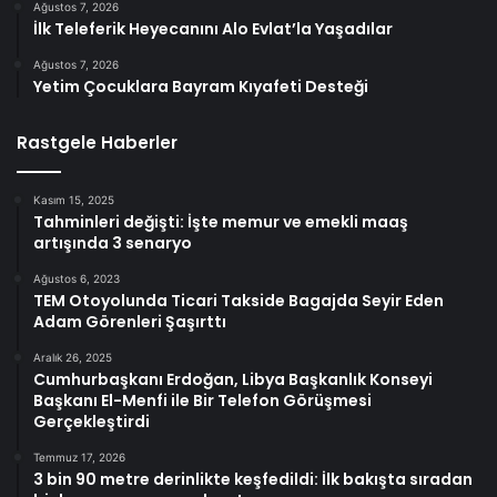
Ağustos 7, 2026
İlk Teleferik Heyecanını Alo Evlat’la Yaşadılar
Ağustos 7, 2026
Yetim Çocuklara Bayram Kıyafeti Desteği
Rastgele Haberler
Kasım 15, 2025
Tahminleri değişti: İşte memur ve emekli maaş
artışında 3 senaryo
Ağustos 6, 2023
TEM Otoyolunda Ticari Takside Bagajda Seyir Eden
Adam Görenleri Şaşırttı
Aralık 26, 2025
Cumhurbaşkanı Erdoğan, Libya Başkanlık Konseyi
Başkanı El-Menfi ile Bir Telefon Görüşmesi
Gerçekleştirdi
Temmuz 17, 2026
3 bin 90 metre derinlikte keşfedildi: İlk bakışta sıradan