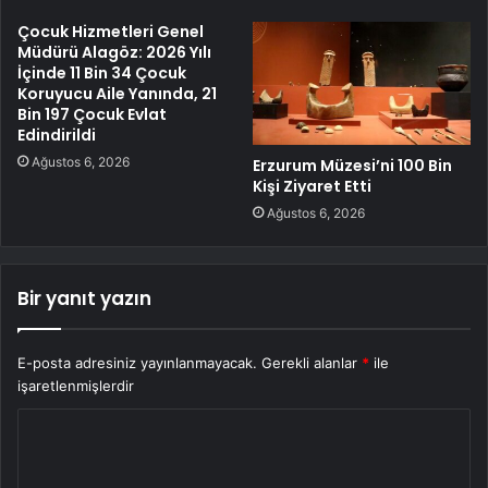
Çocuk Hizmetleri Genel
Müdürü Alagöz: 2026 Yılı
İçinde 11 Bin 34 Çocuk
Koruyucu Aile Yanında, 21
Bin 197 Çocuk Evlat
Edindirildi
Ağustos 6, 2026
Erzurum Müzesi’ni 100 Bin
Kişi Ziyaret Etti
Ağustos 6, 2026
Bir yanıt yazın
E-posta adresiniz yayınlanmayacak.
Gerekli alanlar
*
ile
işaretlenmişlerdir
Y
o