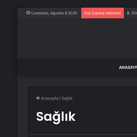
8. Et
Cumartesi, Ağustos 8 2026
Son Dakika Haberleri
ANASAY
Anasayfa
/
Sağlık
Sağlık