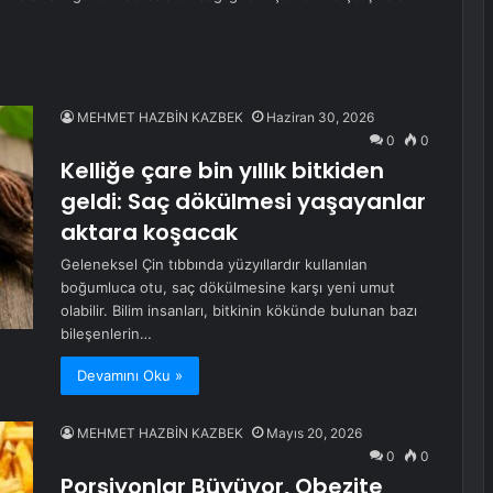
MEHMET HAZBİN KAZBEK
Haziran 30, 2026
0
0
Kelliğe çare bin yıllık bitkiden
geldi: Saç dökülmesi yaşayanlar
aktara koşacak
Geleneksel Çin tıbbında yüzyıllardır kullanılan
boğumluca otu, saç dökülmesine karşı yeni umut
olabilir. Bilim insanları, bitkinin kökünde bulunan bazı
bileşenlerin…
Devamını Oku »
MEHMET HAZBİN KAZBEK
Mayıs 20, 2026
0
0
Porsiyonlar Büyüyor, Obezite