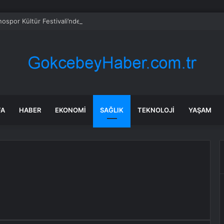
nospor Kültür Festivali’nde görkemli kapanış
FA
HABER
EKONOMI
SAĞLIK
TEKNOLOJI
YAŞAM