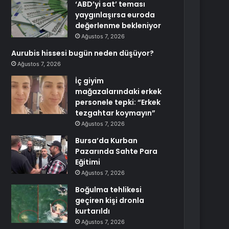
‘ABD’yi sat’ teması
yaygınlaşırsa euroda
değerlenme bekleniyor
Ağustos 7, 2026
Aurubis hissesi bugün neden düşüyor?
Ağustos 7, 2026
İç giyim
mağazalarındaki erkek
personele tepki: “Erkek
tezgahtar koymayın”
Ağustos 7, 2026
Bursa’da Kurban
Pazarında Sahte Para
Eğitimi
Ağustos 7, 2026
Boğulma tehlikesi
geçiren kişi dronla
kurtarıldı
Ağustos 7, 2026