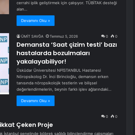
cerrahi iplik geliştirmek için çalışıyor. TÜBİTAK desteği
alan…
Devamını Oku »
ÜMİT SAVĞA
Temmuz 5, 2026
0
0
Demansta ‘Saat çizim testi’ bazı
hastalarda bozulmaları
yakalayabiliyor!
Üsküdar Üniversitesi NPİSTANBUL Hastanesi
Nöropsikolog Dr. İnci Birincioğlu, demansın erken
tanısında nöropsikolojik testlerin ve bilişsel
değerlendirmelerin, beynin farklı işlev ağlarındaki…
Devamını Oku »
0
0
Dikkat Çeken Proje
rak İstanbul genelinde böbrek sağlığı bilinçlendirme çalışmaları