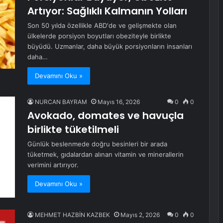
Artıyor: Sağlıklı Kalmanın Yolları
Son 50 yılda özellikle ABD'de ve gelişmekte olan
ülkelerde porsiyon boyutları obeziteyle birlikte
büyüdü. Uzmanlar, daha büyük porsiyonların insanları
daha…
Devamını Oku »
NURCAN BAYRAM
Mayıs 16, 2026
0
0
Avokado, domates ve havuçla
birlikte tüketilmeli
Günlük beslenmede doğru besinleri bir arada
tüketmek, gıdalardan alınan vitamin ve minerallerin
verimini artırıyor.
Devamını Oku »
MEHMET HAZBİN KAZBEK
Mayıs 2, 2026
0
0