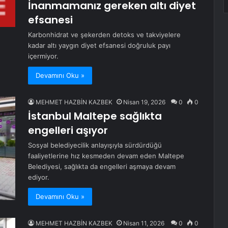
İnanmamanız gereken altı diyet
efsanesi
Karbonhidrat ve şekerden detoks ve takviyelere
kadar altı yaygın diyet efsanesi doğruluk payı
içermiyor.
Devamını Oku »
MEHMET HAZBİN KAZBEK
Nisan 19, 2026
0
0
İstanbul Maltepe sağlıkta
engelleri aşıyor
Sosyal belediyecilik anlayışıyla sürdürdüğü
faaliyetlerine hız kesmeden devam eden Maltepe
Belediyesi, sağlıkta da engelleri aşmaya devam
ediyor.
Devamını Oku »
MEHMET HAZBİN KAZBEK
Nisan 11, 2026
0
0