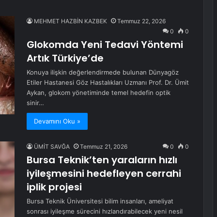
MEHMET HAZBİN KAZBEK
Temmuz 22, 2026
0
0
Glokomda Yeni Tedavi Yöntemi
Artık Türkiye’de
Konuya ilişkin değerlendirmede bulunan Dünyagöz
Etiler Hastanesi Göz Hastalıkları Uzmanı Prof. Dr. Ümit
Aykan, glokom yönetiminde temel hedefin optik
sinir…
Devamını Oku »
ÜMİT SAVĞA
Temmuz 21, 2026
0
0
Bursa Teknik’ten yaraların hızlı
iyileşmesini hedefleyen cerrahi
iplik projesi
Bursa Teknik Üniversitesi bilim insanları, ameliyat
sonrası iyileşme sürecini hızlandırabilecek yeni nesil