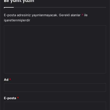
Bir yanıt yazın
E-posta adresiniz yayınlanmayacak.
Gerekli alanlar
*
ile
işaretlenmişlerdir
Y
o
r
u
m
*
Ad
*
E-posta
*