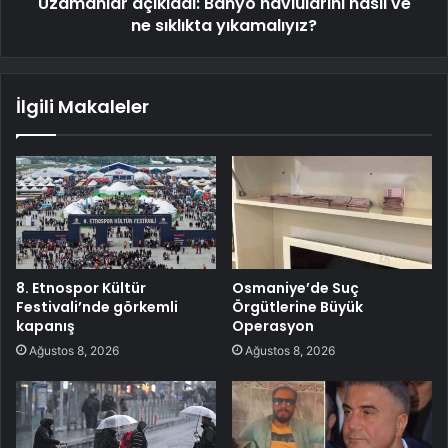
Uzamanlar açıkladı: Banyo havlularını nasıl ve
ne sıklıkta yıkamalıyız?
İlgili Makaleler
8. Etnospor Kültür
Osmaniye’de Suç
Festivali’nde görkemli
Örgütlerine Büyük
kapanış
Operasyon
Ağustos 8, 2026
Ağustos 8, 2026