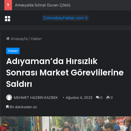
Amasya’da İstinat Duvarı Çöktü
Menü
Anasayfa
/
Haber
Haber
Adıyaman’da Hırsızlık
Sonrası Market Görevlilerine
Saldırı
MEHMET HAZBİN KAZBEK
Ağustos 4, 2025
0
0
Bir dakikadan az