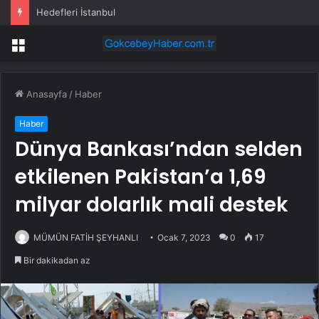
Hedefleri İstanbul
Menü
Anasayfa
/
Haber
Haber
Dünya Bankası’ndan selden
etkilenen Pakistan’a 1,69
milyar dolarlık mali destek
MÜMÜN FATİH ŞEYHANLI
Ocak 7, 2023
0
17
Bir dakikadan az