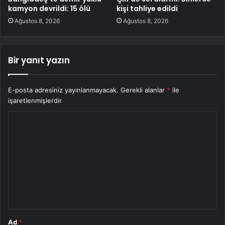
kamyon devrildi: 15 ölü
kişi tahliye edildi
Ağustos 8, 2026
Ağustos 8, 2026
Bir yanıt yazın
E-posta adresiniz yayınlanmayacak.
Gerekli alanlar
*
ile
işaretlenmişlerdir
Y
o
r
u
m
*
Ad
*