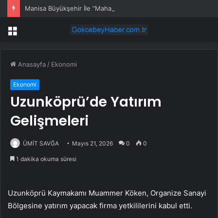
Manisa Büyükşehir İle “Mahallemde Şenlik Var”
Menü
Anasayfa
/
Ekonomi
Ekonomi
Uzunköprü’de Yatırım
Gelişmeleri
ÜMİT SAVĞA
Mayıs 21, 2026
0
0
1 dakika okuma süresi
Uzunköprü Kaymakamı Muammer Köken, Organize Sanayi
Bölgesine yatırım yapacak firma yetkililerini kabul etti.