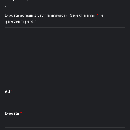
E-posta adresiniz yayınlanmayacak.
Gerekli alanlar
*
ile
işaretlenmişlerdir
Y
o
r
u
m
*
Ad
*
E-posta
*