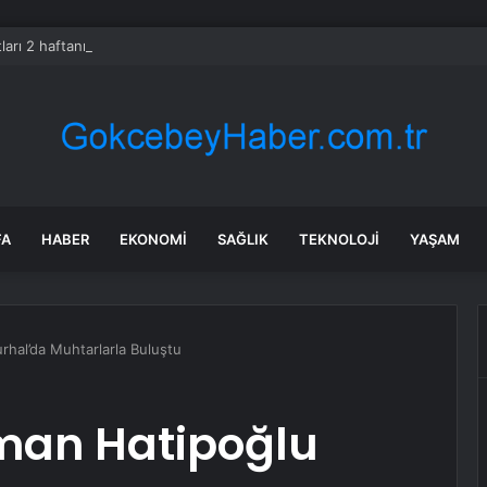
tları 2 haftanın zirvesine yerleşti
FA
HABER
EKONOMI
SAĞLIK
TEKNOLOJI
YAŞAM
rhal’da Muhtarlarla Buluştu
uman Hatipoğlu