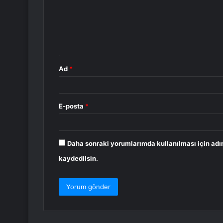
u
m
*
Ad
*
E-posta
*
Daha sonraki yorumlarımda kullanılması için adı
kaydedilsin.