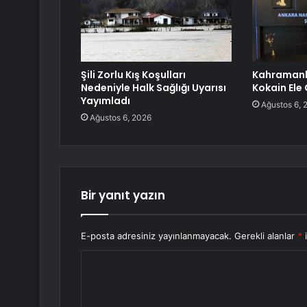
Şili Zorlu Kış Koşulları
Kahramank
Nedeniyle Halk Sağlığı Uyarısı
Kokain Ele 
Yayımladı
Ağustos 6, 
Ağustos 6, 2026
Bir yanıt yazın
E-posta adresiniz yayınlanmayacak.
Gerekli alanlar
*
i
Y
o
r