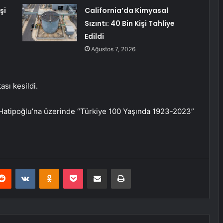
şi
California’da Kimyasal
Sızıntı: 40 Bin Kişi Tahliye
Edildi
Ağustos 7, 2026
ası kesildi.
Hatipoğlu’na üzerinde “Türkiye 100 Yaşında 1923-2023”
erest
Reddit
VKontakte
Odnoklassniki
Pocket
E-Posta ile paylaş
Yazdır