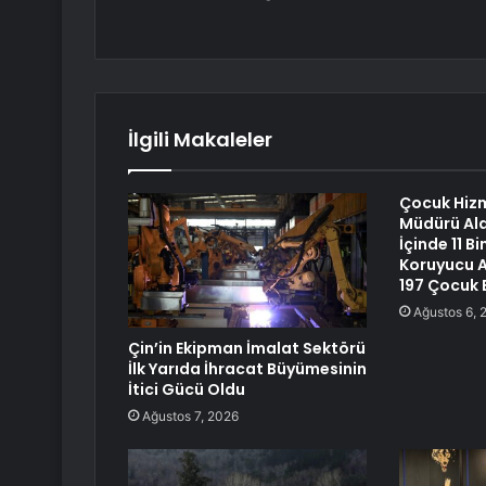
İlgili Makaleler
Çocuk Hizm
Müdürü Ala
İçinde 11 B
Koruyucu Ai
197 Çocuk E
Ağustos 6, 
Çin’in Ekipman İmalat Sektörü
İlk Yarıda İhracat Büyümesinin
İtici Gücü Oldu
Ağustos 7, 2026