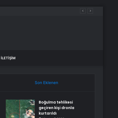
İLETIŞIM
Son Eklenen
Boğulma tehlikesi
geçiren kişi dronla
kurtarıldı