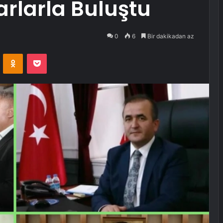
rlarla Buluştu
0
6
Bir dakikadan az
VKontakte
Odnoklassniki
Pocket