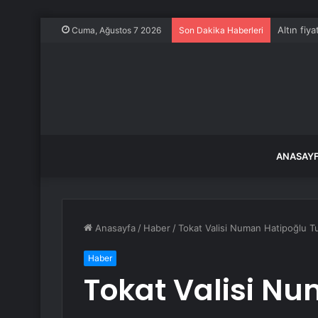
Altın fiya
Cuma, Ağustos 7 2026
Son Dakika Haberleri
ANASAY
Anasayfa
/
Haber
/
Tokat Valisi Numan Hatipoğlu Tu
Haber
Tokat Valisi N