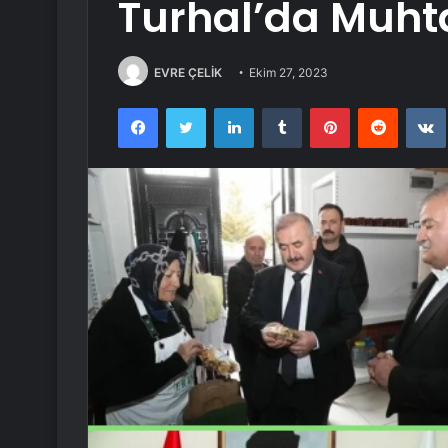
Turhal’da Muhta
EVRE ÇELİK
Ekim 27, 2023
Facebook
Twitter
LinkedIn
Tumblr
Pinterest
Reddit