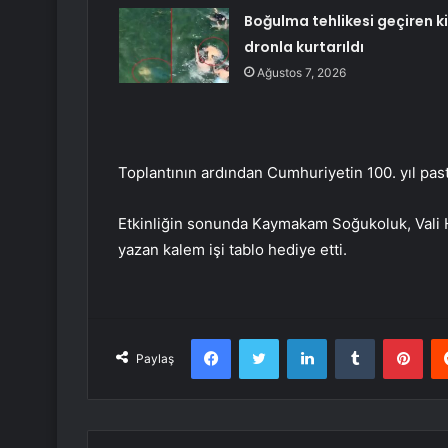
Boğulma tehlikesi geçiren ki
dronla kurtarıldı
Ağustos 7, 2026
Toplantının ardından Cumhuriyetin 100. yıl past
Etkinliğin sonunda Kaymakam Soğukoluk, Vali 
yazan kalem işi tablo hediye etti.
Facebook
Twitter
LinkedIn
Tumblr
Pint
Paylaş