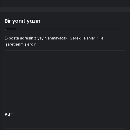
Bir yanıt yazın
E-posta adresiniz yayınlanmayacak.
Gerekli alanlar
*
ile
işaretlenmişlerdir
Y
o
r
u
m
*
Ad
*