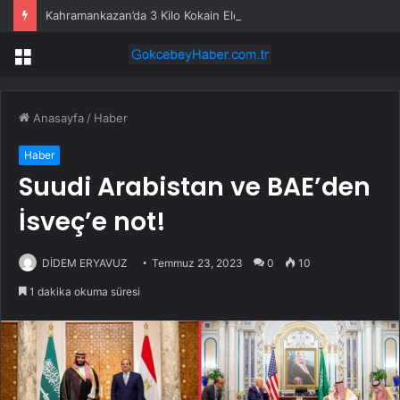
Kahramankazan’da 3 Kilo Kokain Ele Geçirildi
Menü
Anasayfa
/
Haber
Haber
Suudi Arabistan ve BAE’den
İsveç’e not!
DİDEM ERYAVUZ
Temmuz 23, 2023
0
10
1 dakika okuma süresi