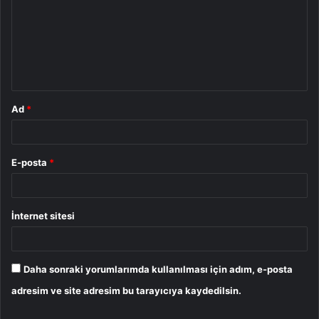
r
u
m
*
Ad
*
E-posta
*
İnternet sitesi
Daha sonraki yorumlarımda kullanılması için adım, e-posta
adresim ve site adresim bu tarayıcıya kaydedilsin.