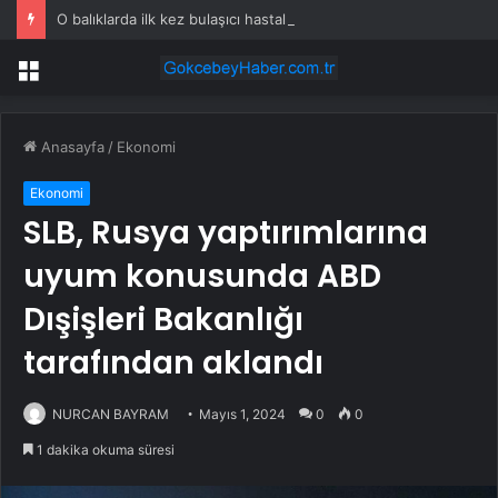
O balıklarda ilk kez bulaşıcı hastalık görüldü: Uzmanlar ‘tüketmeyin’ çağrısı yaptı
Menü
Anasayfa
/
Ekonomi
Ekonomi
SLB, Rusya yaptırımlarına
uyum konusunda ABD
Dışişleri Bakanlığı
tarafından aklandı
NURCAN BAYRAM
Mayıs 1, 2024
0
0
1 dakika okuma süresi