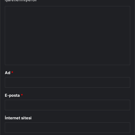
Y
o
r
u
m
*
Ad
*
E-posta
*
İnternet sitesi