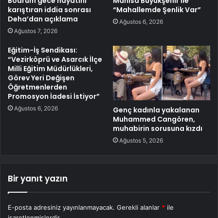
Bodrum gece hayatını
Manisa Büyükşehir İle
karıştıran iddia sonrası
“Mahallemde Şenlik Var”
Deha’dan açıklama
Ağustos 6, 2026
Ağustos 7, 2026
Eğitim-İş Sendikası:
“Vezirköprü ve Asarcık İlçe
Milli Eğitim Müdürlükleri,
Görev Yeri Değişen
Öğretmenlerden
Promosyon İadesi İstiyor”
Ağustos 6, 2026
Genç kadınla yakalanan
Muhammed Cangören,
muhabirin sorusuna kızdı
Ağustos 5, 2026
Bir yanıt yazın
E-posta adresiniz yayınlanmayacak.
Gerekli alanlar
*
ile
işaretlenmişlerdir