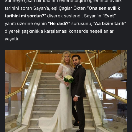
Sahneye çıkan bir kadının evleneceğini öğrenince evlilik
tarihini soran Sayan’a, eşi Çağlar Ökten
“Ona sen evlilik
tarihini mi sordun?”
diyerek seslendi. Sayan’ın
“Evet”
yanıtı üzerine eşinin
“Ne dedi?”
sorusunu,
“Aa bizim tarih”
diyerek şaşkınlıkla karşılaması konserde neşeli anlar
yaşattı.