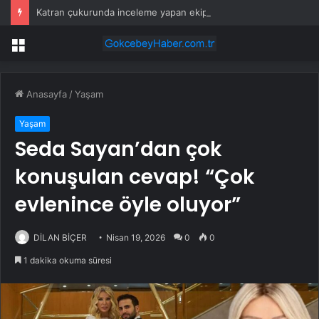
Katran çukurunda inceleme yapan ekipler tesadüfen keşfetti
Menü
Anasayfa
/
Yaşam
Yaşam
Seda Sayan’dan çok
konuşulan cevap! “Çok
evlenince öyle oluyor”
DİLAN BİÇER
Nisan 19, 2026
0
0
1 dakika okuma süresi