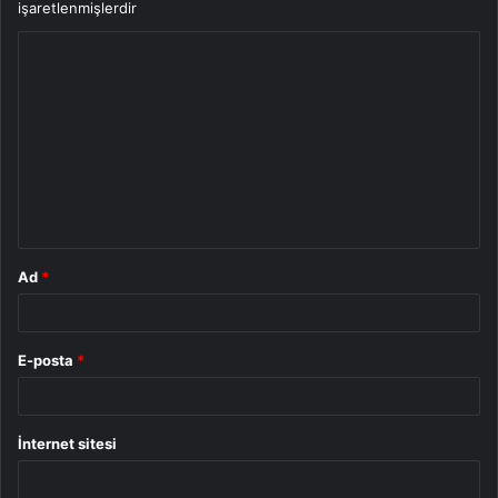
işaretlenmişlerdir
Y
o
r
u
m
*
Ad
*
E-posta
*
İnternet sitesi