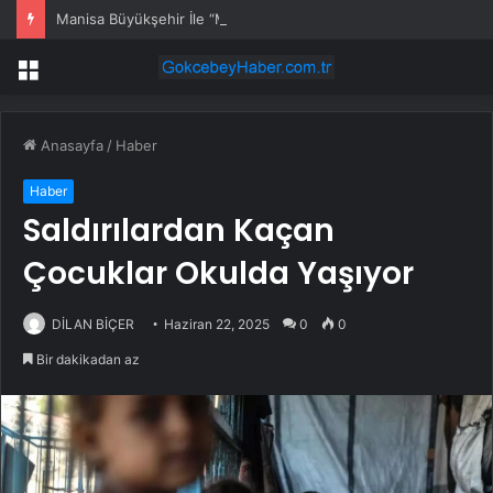
Manisa Büyükşehir İle “Mahallemde Şenlik Var”
Menü
Anasayfa
/
Haber
Haber
Saldırılardan Kaçan
Çocuklar Okulda Yaşıyor
DİLAN BİÇER
Haziran 22, 2025
0
0
Bir dakikadan az