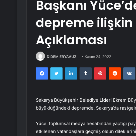
Başkanı Yüce’d
depreme ilişkin
Açıklaması
DİDEM ERYAVUZ
Kasım 24, 2022
Facebook
Twitter
LinkedIn
Tumblr
Pinterest
Reddit
Sakarya Büyükşehir Belediye Lideri Ekrem Büy
büyüklüğündeki depremde, Sakarya’da rastgele 
Yüce, toplumsal medya hesabından yaptığı pay
etkilenen vatandaşlara geçmiş olsun dileklerini i