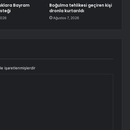
uklara Bayram
Boğulma tehlikesi geçiren kişi
esteği
dronla kurtarıldı
2026
Ağustos 7, 2026
le işaretlenmişlerdir