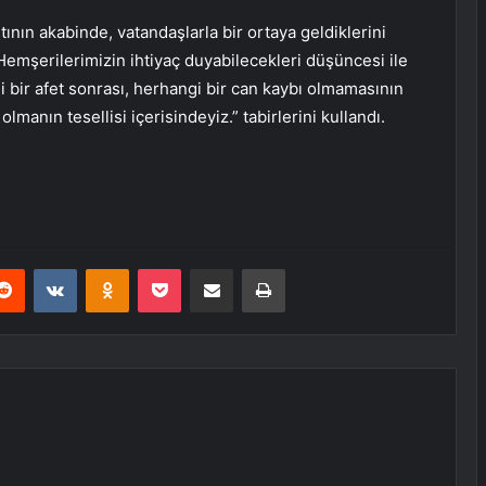
tının akabinde, vatandaşlarla bir ortaya geldiklerini
. Hemşerilerimizin ihtiyaç duyabilecekleri düşüncesi ile
esi bir afet sonrası, herhangi bir can kaybı olmamasının
manın tesellisi içerisindeyiz.” tabirlerini kullandı.
erest
Reddit
VKontakte
Odnoklassniki
Pocket
E-Posta ile paylaş
Yazdır