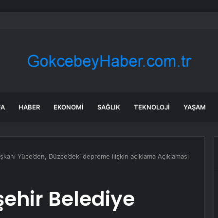
ta, Peş Peşe Zamlar Ötv’yi Tüketti: Motorinde Ötv Sıfıra Dayandı
FA
HABER
EKONOMI
SAĞLIK
TEKNOLOJI
YAŞAM
şkanı Yüce’den, Düzce’deki depreme ilişkin açıklama Açıklaması
ehir Belediye