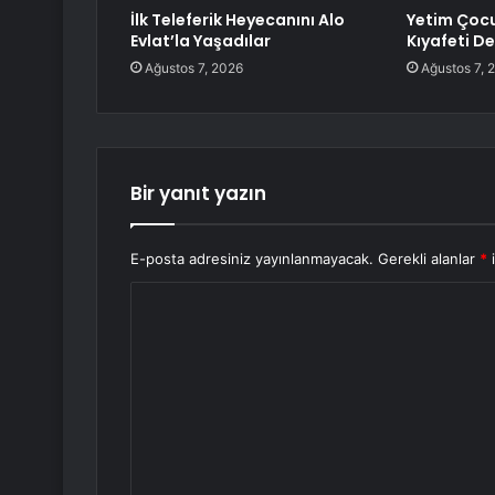
İlk Teleferik Heyecanını Alo
Yetim Çoc
Evlat’la Yaşadılar
Kıyafeti D
Ağustos 7, 2026
Ağustos 7, 
Bir yanıt yazın
E-posta adresiniz yayınlanmayacak.
Gerekli alanlar
*
i
Y
o
r
u
m
*