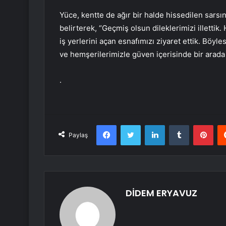
Yüce, kentte de ağır bir halde hissedilen sarsın
belirterek, “Geçmiş olsun dileklerimizi illettik
iş yerlerini açan esnafımızı ziyaret ettik. Böyl
ve hemşerilerimizle güven içerisinde bir arada ol
.
Facebook
Twitter
LinkedIn
Tumblr
Pint
Paylaş
DİDEM ERYAVUZ