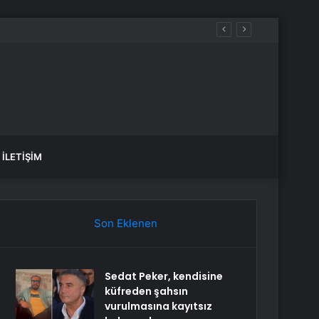
İLETIŞIM
Son Eklenen
Sedat Peker, kendisine
küfreden şahsın
vurulmasına kayıtsız