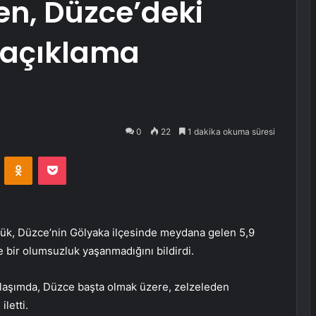
en, Düzce’deki
 açıklama
0
22
1 dakika okuma süresi
VKontakte
Odnoklassniki
Pocket
ük, Düzce’nin Gölyaka ilçesinde meydana gelen 5,9
bir olumsuzluk yaşanmadığını bildirdi.
laşımda, Düzce başta olmak üzere, zelzeleden
letti.