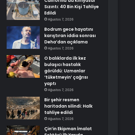
California’da Kimyasal
Sızıntı: 40 Bin Kişi Tahliye
Edildi
Ağustos 7, 2026
Bodrum gece hayatını
karıştıran iddia sonrası
Deha’dan açıklama
Ağustos 7, 2026
O balıklarda ilk kez
bulaşıcı hastalık
görüldü: Uzmanlar
‘tüketmeyin’ çağrısı
yaptı
Ağustos 7, 2026
Bir şehir resmen
haritadan silindi: Halk
tahliye edildi
Ağustos 7, 2026
Çin’in Ekipman İmalat