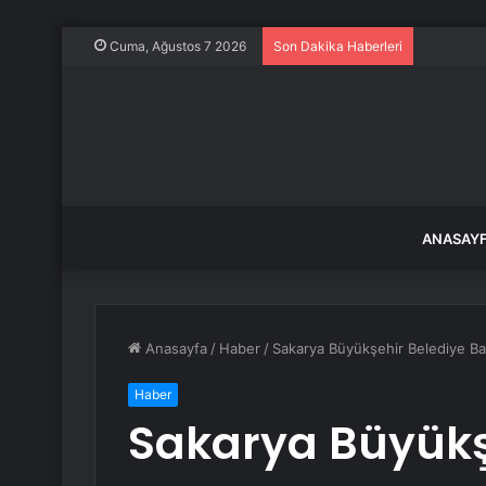
Akaryakıt
Cuma, Ağustos 7 2026
Son Dakika Haberleri
ANASAY
Anasayfa
/
Haber
/
Sakarya Büyükşehir Belediye Ba
Haber
Sakarya Büyükş