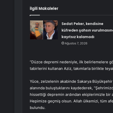
İlgili Makaleler
Sedat Peker, kendisine
küfreden şahsın vurulmasın
kayıtsız kalamadı
Ağustos 7, 2026
“Düzce depremi nedeniyle, ilk belirlemelere g
tabirlerini kullanan Aziz, takımlarla birlikte teya
Yüce, zelzelenin akabinde Sakarya Büyükşehir
alanında buluştuklarını kaydederek, “Şehrimizde
hissettiği depremin ardından ekiplerimizle bir 
Hepimize geçmiş olsun. Allah ülkemizi, tüm a
bulundu.