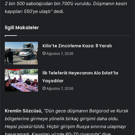
2 bin 500 sabotajcıdan bin 700’ü vuruldu. Düşmanın kesin
kayıpları 550’ye ulaştı”
dedi.
İlgili Makaleler
Kilis’te Zincirleme Kaza: 8 Yaralı
Ağustos 7, 2026
İlk Teleferik Heyecanını Alo Evlat’la
Yaşadılar
Ağustos 7, 2026
Kremlin Sözcüsü,
“Dün gece düşmanın Belgorod ve Kursk
bölgelerine girmeye yönelik birkaç girişimi daha oldu.
Hepsi püskürtüldü. Hiçbir girişim Rusya sınırına ulaşmayı
başaramadı. Kayıpları yüzde 60-70 civarında”
diye