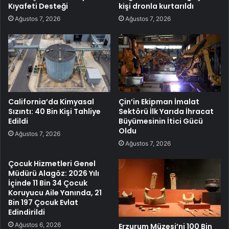
Kıyafeti Desteği
kişi dronla kurtarıldı
Ağustos 7, 2026
Ağustos 7, 2026
California’da Kimyasal
Çin’in Ekipman İmalat
Sızıntı: 40 Bin Kişi Tahliye
Sektörü İlk Yarıda İhracat
Edildi
Büyümesinin İtici Gücü
Oldu
Ağustos 7, 2026
Ağustos 7, 2026
Çocuk Hizmetleri Genel
Müdürü Alagöz: 2026 Yılı
İçinde 11 Bin 34 Çocuk
Koruyucu Aile Yanında, 21
Bin 197 Çocuk Evlat
Edindirildi
Ağustos 6, 2026
Erzurum Müzesi’ni 100 Bin