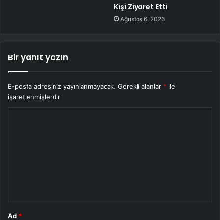
Kişi Ziyaret Etti
Ağustos 6, 2026
Bir yanıt yazın
E-posta adresiniz yayınlanmayacak.
Gerekli alanlar
*
ile
işaretlenmişlerdir
Y
o
r
u
m
*
Ad
*