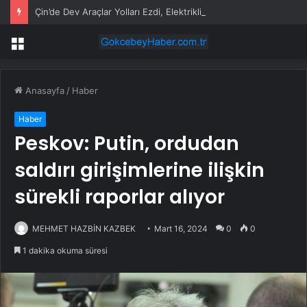
Çin’de Dev Araçlar Yolları Ezdi, Elektrikli Araç Vergi Gelirini Kuruttu
Menü
Anasayfa
/
Haber
Haber
Peskov: Putin, ordudan
saldırı girişimlerine ilişkin
sürekli raporlar alıyor
MEHMET HAZBİN KAZBEK
Mart 16, 2024
0
0
1 dakika okuma süresi