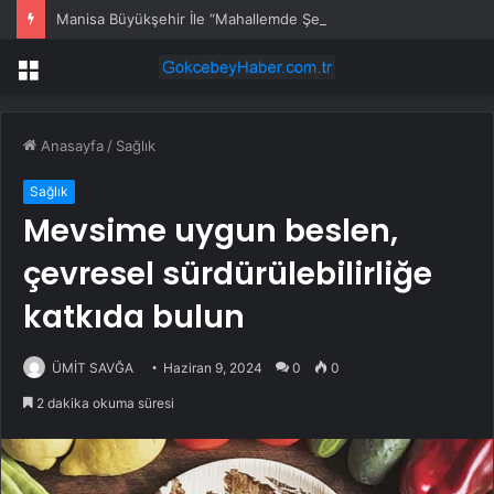
Manisa Büyükşehir İle “Mahallemde Şenlik Var”
Menü
Anasayfa
/
Sağlık
Sağlık
Mevsime uygun beslen,
çevresel sürdürülebilirliğe
katkıda bulun
ÜMİT SAVĞA
Haziran 9, 2024
0
0
2 dakika okuma süresi