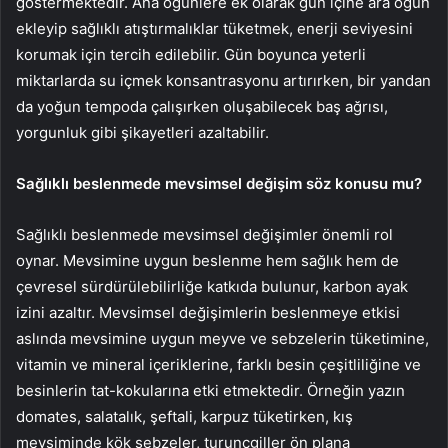
göstermektedir. Ana öğünlere ek olarak gün içine ara öğün
ekleyip sağlıklı atıştırmalıklar tüketmek, enerji seviyesini
korumak için tercih edilebilir. Gün boyunca yeterli
miktarlarda su içmek konsantrasyonu artırırken, bir yandan
da yoğun tempoda çalışırken oluşabilecek baş ağrısı,
yorgunluk gibi şikayetleri azaltabilir.
Sağlıklı beslenmede mevsimsel değişim söz konusu mu?
Sağlıklı beslenmede mevsimsel değişimler önemli rol
oynar. Mevsimine uygun beslenme hem sağlık hem de
çevresel sürdürülebilirliğe katkıda bulunur, karbon ayak
izini azaltır. Mevsimsel değişimlerin beslenmeye etkisi
aslında mevsimine uygun meyve ve sebzelerin tüketimine,
vitamin ve mineral içeriklerine, farklı besin çeşitliliğine ve
besinlerin tat-kokularına etki etmektedir. Örneğin yazın
domates, salatalık, şeftali, karpuz tüketirken, kış
mevsiminde kök sebzeler, turunçgiller ön plana