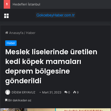
Hedefleri İstanbul
Menü
Anasayfa
/
Haber
Haber
Meslek liselerinde üretilen
kedi köpek mamaları
deprem bölgesine
gönderildi
DİDEM ERYAVUZ
Mart 31, 2023
0
9
Bir dakikadan az