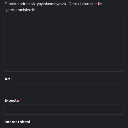
E-posta adresiniz yayınlanmayacak.
Gerekli alanlar
*
ile
işaretlenmişlerdir
Y
o
r
u
m
*
Ad
*
E-posta
*
İnternet sitesi