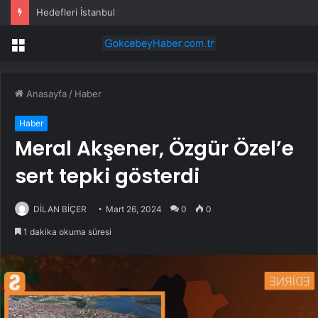
Hedefleri İstanbul
Menü
Anasayfa
/
Haber
Haber
Meral Akşener, Özgür Özel’e
sert tepki gösterdi
DİLAN BİÇER
Mart 26, 2024
0
0
1 dakika okuma süresi