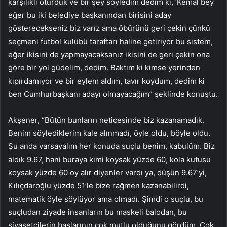
karşılıklı oturduk ve bir şey söyledim dedim ki, ‘Kemal bey
eğer bu iki belediye başkanından birisini aday
gösterecekseniz biz varız ama öbürünü geri çekin çünkü
seçmeni futbol kulübü taraftarı haline getiriyor bu sistem,
eğer ikisini de yapmayacaksanız ikisini de geri çekin ona
göre bir yol güdelim, dedim. Baktım ki kimse yerinden
kıpırdamıyor ve bir eylem aldım, tavır koydum, dedim ki
ben Cumhurbaşkanı adayı olmayacağım” şeklinde konuştu.
Akşener, “Bütün bunların neticesinde biz kazanamadık.
Benim söylediklerim kale alınmadı, öyle oldu, böyle oldu.
Şu anda varsayalım her konuda suçlu benim, kabulüm. Biz
aldık 9.67, hani buraya kimi koysak yüzde 60, kola kutusu
koysak yüzde 60 oy alır diyenler vardı ya, düşün 9.67’yi,
Kılıçdaroğlu yüzde 51’le bize rağmen kazanabilirdi,
matematik öyle söylüyor ama olmadı. Şimdi o suçlu, bu
suçludan ziyade insanların bu maskeli balodan, bu
siyasetçilerin başlarının çok mutlu olduğunu gördüm. Çok