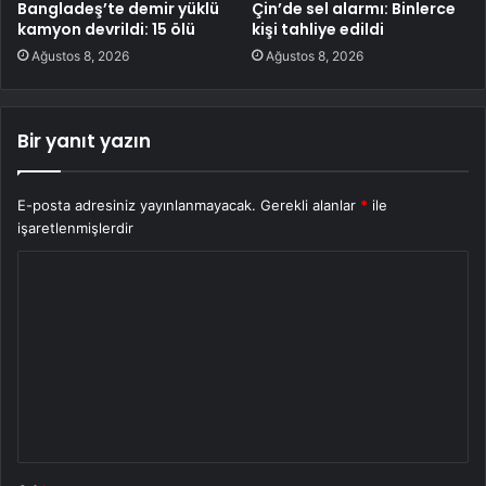
Bangladeş’te demir yüklü
Çin’de sel alarmı: Binlerce
kamyon devrildi: 15 ölü
kişi tahliye edildi
Ağustos 8, 2026
Ağustos 8, 2026
Bir yanıt yazın
E-posta adresiniz yayınlanmayacak.
Gerekli alanlar
*
ile
işaretlenmişlerdir
Y
o
r
u
m
*