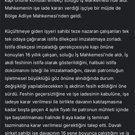
kapı önüne konulan emekçi soluğu İş Mahkemesi’nde aldı.
Mahkemenin işe iade kararı verdiği işçiye bir müjde de
Bölge Adliye Mahkemesi’nden geldi.
Küçültmeye giden işyeri sahibi teze nazaran çalışanları tek
tek odaya çağırarak istifa dilekçesi imzalatmaya zorladı.
İstifa dilekçesi imzaladığı gerekçcesiyle kapı önüne
konuylan 16 yıllık çalışan, soluğu İş Mahkemesi’nde aldı. İş
akdi feshinin istifa olarak gösterildiğini, halbuki istifa
dokümanını isteği ile imzalamadığını, davalı patronluğun
işletmesel büyüklüğü göz önüne alındığında durum
değişikliği yapılabilecekken iş akdinin fesih edildiğini öne
sürdü. Feshin geçersizliğine ve işe iadesinin kabulüne, işe
iadeye karar verilmesi ile birlikte davanın katılaşmasına
kadar boşta geçen 4 aylık fiyatı ile patronun mühleti içinde
işe başlatılmaması halinde 8 aya kadar iş teminatı
tazminatına karar verilmesi gerektiğini talep etti. Davalı
şirket sahibi ise davacının 16 sene boyunca çalıştığını ve iş