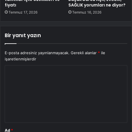
fiyatı
SAĞLIK yorumları ne diyor?
Temmuz 17, 2026
Temmuz 16, 2026
Bir yanıt yazın
E-posta adresiniz yayınlanmayacak.
Gerekli alanlar
*
ile
işaretlenmişlerdir
Y
o
r
u
m
*
Ad
*