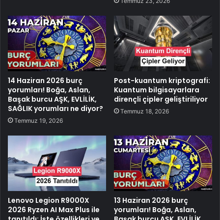
Temmuz 23, 2026
14 Haziran 2026 burç
Post-kuantum kriptografi:
yorumları! Boğa, Aslan,
Kuantum bilgisayarlara
Başak burcu AŞK, EVLİLİK,
dirençli çipler geliştiriliyor
SAĞLIK yorumları ne diyor?
Temmuz 18, 2026
Temmuz 19, 2026
Lenovo Legion R9000X
13 Haziran 2026 burç
2026 Ryzen AI Max Plus ile
yorumları! Boğa, Aslan,
tanıtıldı: İşte özellikleri ve
Başak burcu AŞK, EVLİLİK,