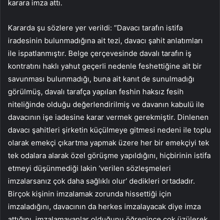
karara imza attı.
Kararda şu sözlere yer verildi: “Davacı tarafın istifa
iradesinin bulunmadığına ait tezi, davacı şahit anlatımları
ile ispatlanmıştır. Belge çerçevesinde davalı tarafın iş
kontratını haklı yahut geçerli nedenle feshettiğine ait bir
savunması bulunmadığı, buna ait kanıt de sunulmadığı
görülmüş, davalı tarafça yapılan feshin haksız fesih
niteliğinde olduğu değerlendirilmiş ve davanın kabulü ile
davacının işe iadesine karar vermek gerekmiştir. Dinlenen
davacı şahitleri şirketin küçülmeye gitmesi nedeni ile toplu
olarak emekçi çıkartma yapmak üzere her bir emekçiyi tek
tek odalara alarak özel görüşme yapıldığını, hiçbirinin istifa
etmeyi düşünmediği lakin ‘verilen sözleşmeleri
imzalarsanız çok daha sağlıklı olur’ dedikleri ortadadır.
Birçok kişinin imzalamak zorunda hissettiği için
imzaladığını, davacının da herkes imzalayacak diye imza
attığını, imzalamayanlar olduğunu öğrenince çok üzülerek