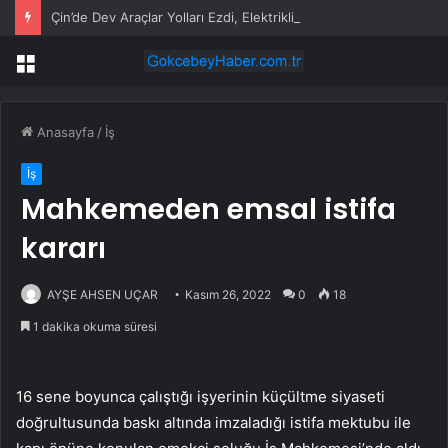
Çin’de Dev Araçlar Yolları Ezdi, Elektrikli Araç Vergi Gelirini Kuruttu
Menü
Anasayfa
/
İş
İş
Mahkemeden emsal istifa
kararı
AYŞE AHSEN UÇAR
Kasım 26, 2022
0
18
1 dakika okuma süresi
16 sene boyunca çalıştığı işyerinin küçültme siyaseti
doğrultusunda baskı altında imzaladığı istifa mektubu ile