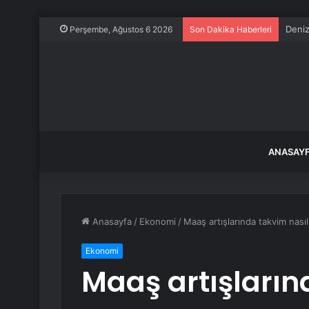
Deniz
Perşembe, Ağustos 6 2026
Son Dakika Haberleri
ANASAY
Anasayfa
/
Ekonomi
/
Maaş artışlarında takvim nasıl
Ekonomi
Maaş artışların