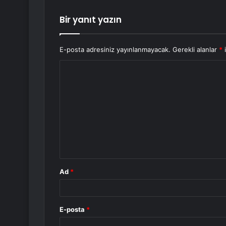
Bir yanıt yazın
E-posta adresiniz yayınlanmayacak.
Gerekli alanlar
*
i
Y
o
r
u
m
*
Ad
*
E-posta
*