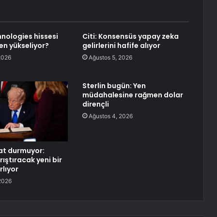
nologies hissesi
Citi: Konsensüs yapay zeka
n yükseliyor?
gelirlerini hafife alıyor
2026
Ağustos 5, 2026
Sterlin bugün: Yen
müdahalesine rağmen dolar
dirençli
Ağustos 4, 2026
at durmuyor:
ıştıracak yeni bir
rlıyor
2026