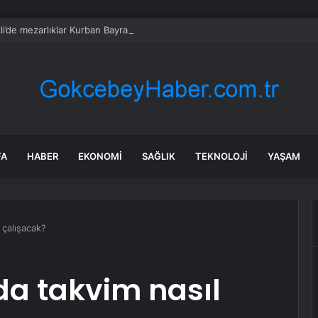
li’de mezarlıklar Kurban Bayramına hazır
FA
HABER
EKONOMI
SAĞLIK
TEKNOLOJI
YAŞAM
 çalışacak?
da takvim nasıl