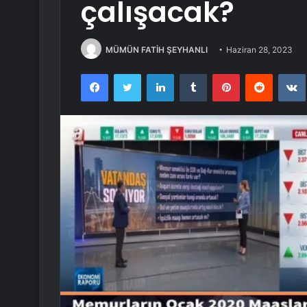
çalışacak?
MÜMÜN FATİH ŞEYHANLI
Haziran 28, 2023
Facebook
Twitter
LinkedIn
Tumblr
Pinterest
Reddit