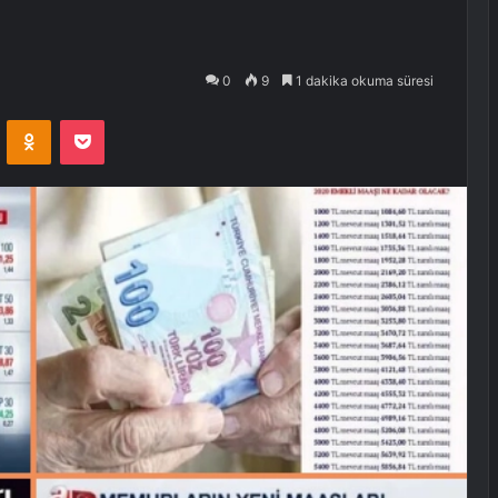
0
9
1 dakika okuma süresi
VKontakte
Odnoklassniki
Pocket