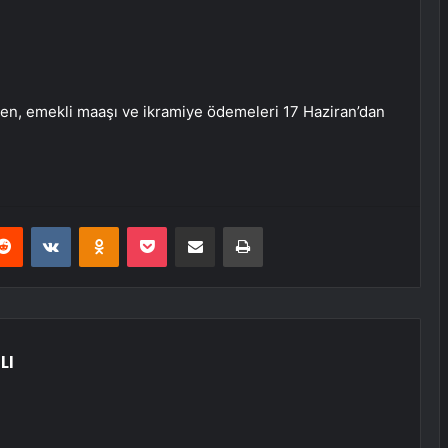
arken, emekli maaşı ve ikramiye ödemeleri 17 Haziran’dan
erest
Reddit
VKontakte
Odnoklassniki
Pocket
E-Posta ile paylaş
Yazdır
LI