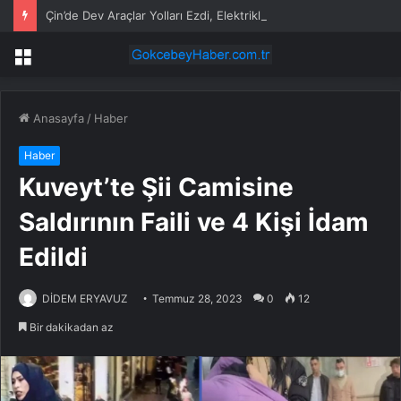
Çin’de Dev Araçlar Yolları Ezdi, Elektrikli Araç Vergi Gelirini Kuruttu
Menü
Anasayfa
/
Haber
Haber
Kuveyt’te Şii Camisine
Saldırının Faili ve 4 Kişi İdam
Edildi
DİDEM ERYAVUZ
Temmuz 28, 2023
0
12
Bir dakikadan az