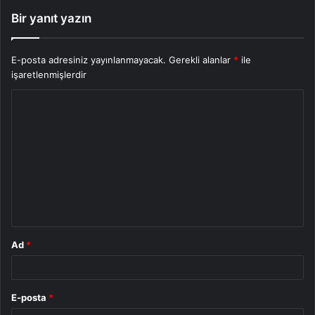
Bir yanıt yazın
E-posta adresiniz yayınlanmayacak.
Gerekli alanlar
*
ile
işaretlenmişlerdir
Y
o
r
u
m
*
Ad
*
E-posta
*