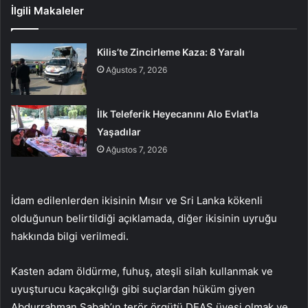
İlgili Makaleler
Kilis’te Zincirleme Kaza: 8 Yaralı
Ağustos 7, 2026
İlk Teleferik Heyecanını Alo Evlat’la
Yaşadılar
Ağustos 7, 2026
İdam edilenlerden ikisinin Mısır ve Sri Lanka kökenli
olduğunun belirtildiği açıklamada, diğer ikisinin uyruğu
hakkında bilgi verilmedi.
Kasten adam öldürme, fuhuş, ateşli silah kullanmak ve
uyuşturucu kaçakçılığı gibi suçlardan hüküm giyen
Abdurrahman Sabah’ın terör örgütü DEAŞ üyesi olmak ve