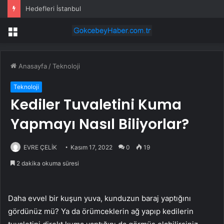
Hedefleri İstanbul
Menü
Anasayfa
/
Teknoloji
Teknoloji
Kediler Tuvaletini Kuma
Yapmayı Nasıl Biliyorlar?
EVRE ÇELİK
Kasım 17, 2022
0
19
2 dakika okuma süresi
Daha evvel bir kuşun yuva, kunduzun baraj yaptığını
gördünüz mü? Ya da örümceklerin ağ yapıp kedilerin