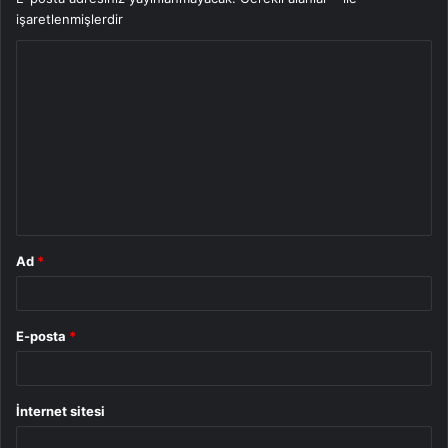
işaretlenmişlerdir
Y
o
r
u
m
*
Ad
*
E-posta
*
İnternet sitesi