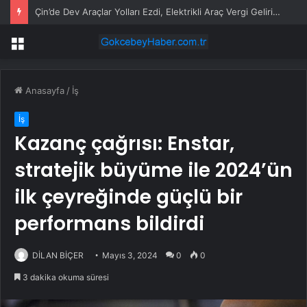
Çin’de Dev Araçlar Yolları Ezdi, Elektrikli Araç Vergi Gelirini Kuruttu
Menü
Anasayfa
/
İş
İş
Kazanç çağrısı: Enstar,
stratejik büyüme ile 2024’ün
ilk çeyreğinde güçlü bir
performans bildirdi
DİLAN BİÇER
Mayıs 3, 2024
0
0
3 dakika okuma süresi