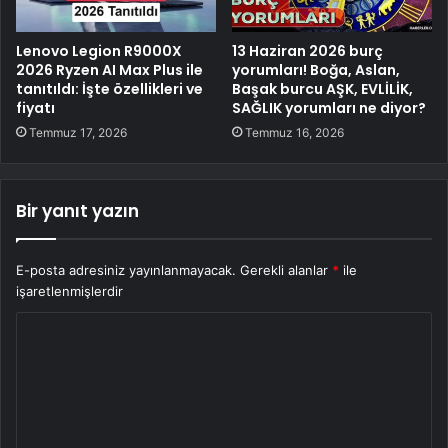
Lenovo Legion R9000X
13 Haziran 2026 burç
2026 Ryzen AI Max Plus ile
yorumları! Boğa, Aslan,
tanıtıldı: İşte özellikleri ve
Başak burcu AŞK, EVLİLİK,
fiyatı
SAĞLIK yorumları ne diyor?
Temmuz 17, 2026
Temmuz 16, 2026
Bir yanıt yazın
E-posta adresiniz yayınlanmayacak.
Gerekli alanlar
*
ile
işaretlenmişlerdir
Y
o
r
u
m