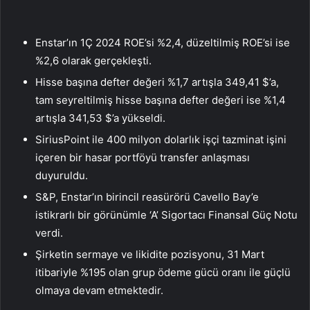
Enstar’ın 1Ç 2024 ROE’si %2,4, düzeltilmiş ROE’si ise
%2,6 olarak gerçekleşti.
Hisse başına defter değeri %1,7 artışla 349,41 $’a,
tam seyreltilmiş hisse başına defter değeri ise %1,4
artışla 341,53 $’a yükseldi.
SiriusPoint ile 400 milyon dolarlık işçi tazminat işini
içeren bir hasar portföyü transfer anlaşması
duyuruldu.
S&P, Enstar’ın birincil reasürörü Cavello Bay’e
istikrarlı bir görünümle ‘A’ Sigortacı Finansal Güç Notu
verdi.
Şirketin sermaye ve likidite pozisyonu, 31 Mart
itibariyle %195 olan grup ödeme gücü oranı ile güçlü
olmaya devam etmektedir.