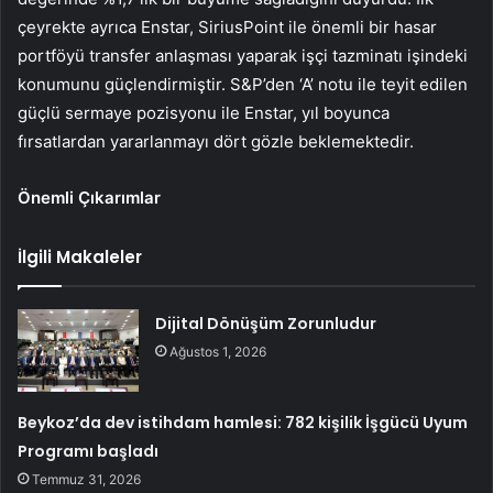
çeyrekte ayrıca Enstar, SiriusPoint ile önemli bir hasar
portföyü transfer anlaşması yaparak işçi tazminatı işindeki
konumunu güçlendirmiştir. S&P’den ‘A’ notu ile teyit edilen
güçlü sermaye pozisyonu ile Enstar, yıl boyunca
fırsatlardan yararlanmayı dört gözle beklemektedir.
Önemli Çıkarımlar
İlgili Makaleler
Dijital Dönüşüm Zorunludur
Ağustos 1, 2026
Beykoz’da dev istihdam hamlesi: 782 kişilik İşgücü Uyum
Programı başladı
Temmuz 31, 2026