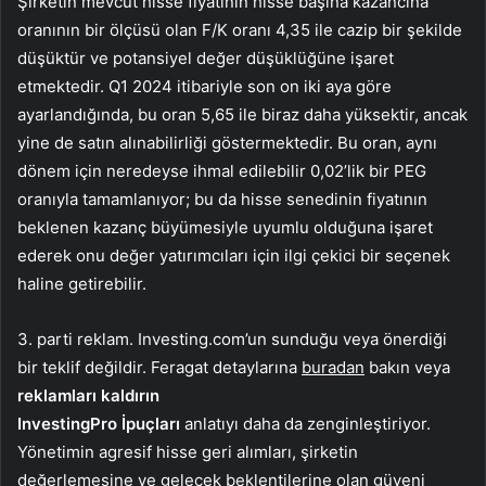
Şirketin mevcut hisse fiyatının hisse başına kazancına
oranının bir ölçüsü olan F/K oranı 4,35 ile cazip bir şekilde
düşüktür ve potansiyel değer düşüklüğüne işaret
etmektedir. Q1 2024 itibariyle son on iki aya göre
ayarlandığında, bu oran 5,65 ile biraz daha yüksektir, ancak
yine de satın alınabilirliği göstermektedir. Bu oran, aynı
dönem için neredeyse ihmal edilebilir 0,02’lik bir PEG
oranıyla tamamlanıyor; bu da hisse senedinin fiyatının
beklenen kazanç büyümesiyle uyumlu olduğuna işaret
ederek onu değer yatırımcıları için ilgi çekici bir seçenek
haline getirebilir.
3. parti reklam. Investing.com’un sunduğu veya önerdiği
bir teklif değildir. Feragat detaylarına
buradan
bakın veya
reklamları kaldırın
InvestingPro İpuçları
anlatıyı daha da zenginleştiriyor.
Yönetimin agresif hisse geri alımları, şirketin
değerlemesine ve gelecek beklentilerine olan güveni