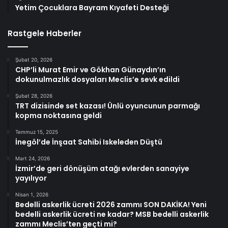
Yetim Çocuklara Bayram Kıyafeti Desteği
Rastgele Haberler
Şubat 20, 2026
CHP’li Murat Emir ve Gökhan Günaydın’ın
dokunulmazlık dosyaları Meclis’e sevk edildi
Şubat 28, 2026
TRT dizisinde set kazası! Ünlü oyuncunun parmağı
kopma noktasına geldi
Temmuz 15, 2025
İnegöl’de İnşaat Sahibi Iskeleden Düştü
Mart 24, 2026
İzmir’de geri dönüşüm atağı evlerden sanayiye
yayılıyor
Nisan 1, 2026
Bedelli askerlik ücreti 2026 zammı SON DAKİKA! Yeni
bedelli askerlik ücreti ne kadar? MSB bedelli askerlik
zammı Meclis’ten geçti mi?