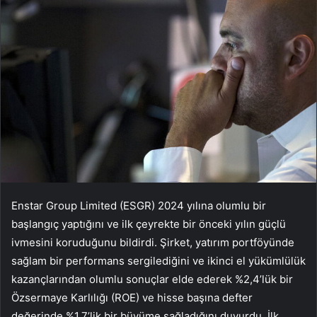
Enstar Group Limited (ESGR) 2024 yılına olumlu bir
başlangıç yaptığını ve ilk çeyrekte bir önceki yılın güçlü
ivmesini koruduğunu bildirdi. Şirket, yatırım portföyünde
sağlam bir performans sergilediğini ve ikinci el yükümlülük
kazançlarından olumlu sonuçlar elde ederek %2,4’lük bir
Özsermaye Karlılığı (ROE) ve hisse başına defter
değerinde %1,7’lik bir büyüme sağladığını duyurdu. İlk