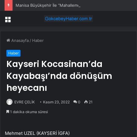
Manisa Büyükşehir İle “Mahallemde Şenlik Var”
Menü
Anasayfa
/
Haber
Haber
Kayseri Kocasinan’da
Kayabaşı’nda dönüşüm
heyecanı
EVRE ÇELİK
Kasım 23, 2022
0
21
1 dakika okuma süresi
Mehmet UZEL (KAYSERİ İGFA)