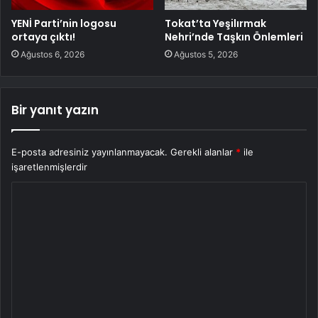
YENİ Parti’nin logosu
Tokat’ta Yeşilırmak
ortaya çıktı!
Nehri’nde Taşkın Önlemleri
Ağustos 6, 2026
Ağustos 5, 2026
Bir yanıt yazın
E-posta adresiniz yayınlanmayacak.
Gerekli alanlar
*
ile
işaretlenmişlerdir
Y
o
r
u
m
*