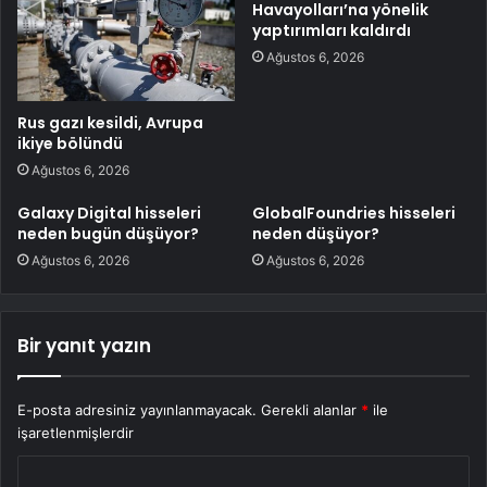
Havayolları’na yönelik
yaptırımları kaldırdı
Ağustos 6, 2026
Rus gazı kesildi, Avrupa
ikiye bölündü
Ağustos 6, 2026
Galaxy Digital hisseleri
GlobalFoundries hisseleri
neden bugün düşüyor?
neden düşüyor?
Ağustos 6, 2026
Ağustos 6, 2026
Bir yanıt yazın
E-posta adresiniz yayınlanmayacak.
Gerekli alanlar
*
ile
işaretlenmişlerdir
Y