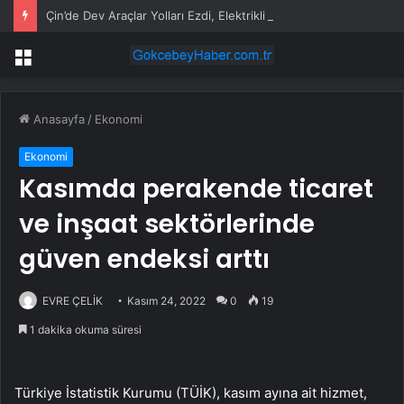
Çin’de Dev Araçlar Yolları Ezdi, Elektrikli Araç Vergi Gelirini Kuruttu
Menü
Anasayfa
/
Ekonomi
Ekonomi
Kasımda perakende ticaret
ve inşaat sektörlerinde
güven endeksi arttı
EVRE ÇELİK
Kasım 24, 2022
0
19
1 dakika okuma süresi
Türkiye İstatistik Kurumu (TÜİK), kasım ayına ait hizmet,