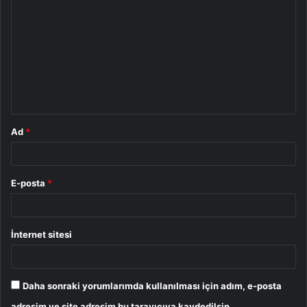
o
r
u
m
*
Ad
*
E-posta
*
İnternet sitesi
Daha sonraki yorumlarımda kullanılması için adım, e-posta
adresim ve site adresim bu tarayıcıya kaydedilsin.