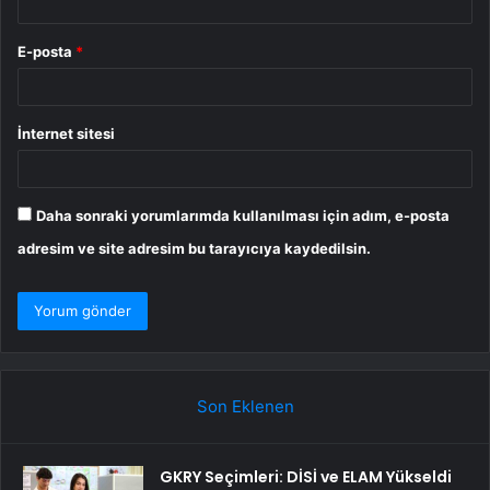
E-posta
*
İnternet sitesi
Daha sonraki yorumlarımda kullanılması için adım, e-posta
adresim ve site adresim bu tarayıcıya kaydedilsin.
Son Eklenen
GKRY Seçimleri: DİSİ ve ELAM Yükseldi