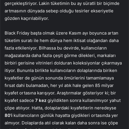
gerçekleştiriyor. Lakin tüketimin bu ay süratli bir biçimde
artmasının dünyada sebep olduğu tesirler ekseriyetle
gözden kaçırılabiliyor.
Black Friday başta olmak üzere Kasım ayı boyunca artan
tüketim suratı ile hem dünya hem iktisat olağandan daha
fazla etkileniyor. Bilhassa bu devirde, kullanıcıların
mağazalarda daha fazla çeşit görme dilekleri, markaları
birbiri gerisine vitrinleri dolduran koleksiyonlar çıkarmaya
itiyor. Bununla birlikte kullanıcıların dolaplarında biriken
kıyafetler de günün sonunda ömürlerini tamamlamaya
fırsat dahi bulamadan, her yıl atık hale gelen 85 milyar
kıyafet ortasına karışıyor. Araştırmalar gösteriyor ki; bir
kıyafet sadece
7 kez
giyildikten sonra kullanılmıyor yahut
çöpe atılıyor. Hatta, dolaplardaki kıyafetlerin neredeyse
80’i
kullanıcıların günlük hayatta giydikleri ortasında yer
almıyor. Dolaplarda atıl olarak kalan daha sonra ise çöpe