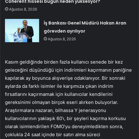
Coherent hissesi bugün neden yükseliyor?
Ağustos 8, 2026
İş Bankası Genel Müdürü Hakan Aran
görevden ayrılıyor
Ağustos 8, 2026
Kasım geldiğinde birden fazla kullanıcı senede bir kez
geleceğini düşündüğü için indirimleri kaçırmanın paniğine
kapılarak ay boyunca alışverişe odaklanıyor. Bir sonraki
aylarda da farklı isimler ile karşımıza çıkan indirim
fırsatlarını kaçırmamak için kullanıcılar kendilerini
gereksinimi olmayan birçok eseri alırken buluyorlar.
Araştırmalara nazaran, bilhassa Y jenerasyonu
kullanıcılarının yaklaşık 60’ı, bir şeyleri kaçırma korkusu
olarak isimlendirilen FOMO’yu deneyimledikten sonra,
çoklukla 24 saat içinde bir satın alma süreci