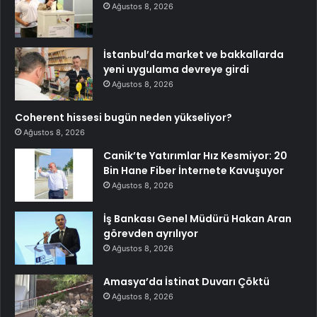
Ağustos 8, 2026
İstanbul’da market ve bakkallarda
yeni uygulama devreye girdi
Ağustos 8, 2026
Coherent hissesi bugün neden yükseliyor?
Ağustos 8, 2026
Canik’te Yatırımlar Hız Kesmiyor: 20
Bin Hane Fiber İnternete Kavuşuyor
Ağustos 8, 2026
İş Bankası Genel Müdürü Hakan Aran
görevden ayrılıyor
Ağustos 8, 2026
Amasya’da İstinat Duvarı Çöktü
Ağustos 8, 2026