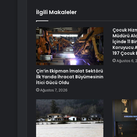
İlgili Makaleler
Çocuk Hizm
Müdürü Ala
İçinde 11 B
Koruyucu Ai
197 Çocuk E
Ağustos 6, 
Çin’in Ekipman İmalat Sektörü
İlk Yarıda İhracat Büyümesinin
İtici Gücü Oldu
Ağustos 7, 2026