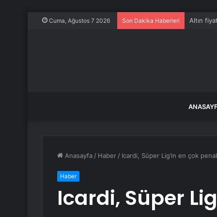
Altın fiya
Cuma, Ağustos 7 2026
Son Dakika Haberleri
ANASAY
Anasayfa
/
Haber
/
Icardi, Süper Lig’in en çok pena
Haber
Icardi, Süper Li