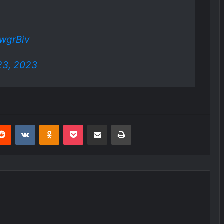
wgrBiv
 23, 2023
erest
Reddit
VKontakte
Odnoklassniki
Pocket
E-Posta ile paylaş
Yazdır