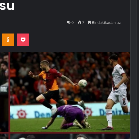
usu
0
7
Bir dakikadan az
VKontakte
Odnoklassniki
Pocket