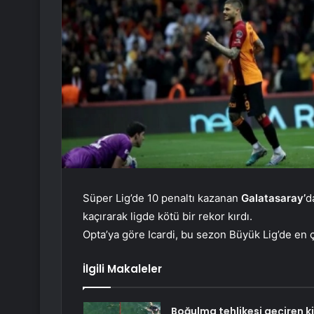
Süper Lig’de 10 penaltı kazanan
Galatasaray’
d
kaçırarak ligde kötü bir rekor kırdı.
Opta’ya göre Icardi, bu sezon Büyük Lig’de en 
İlgili Makaleler
Boğulma tehlikesi geçiren ki