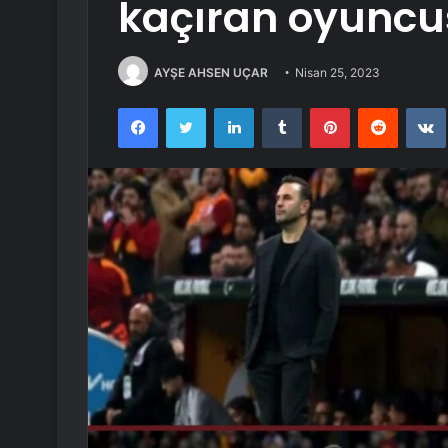
kaçıran oyunc
AYŞE AHSEN UÇAR
Nisan 25, 2023
Facebook
Twitter
LinkedIn
Tumblr
Pinterest
Reddit