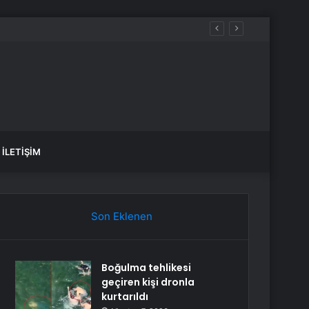
İLETIŞIM
Son Eklenen
Boğulma tehlikesi
geçiren kişi dronla
kurtarıldı