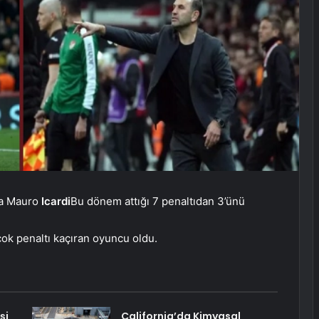
a Mauro
Icardi
Bu dönem attığı 7 penaltıdan 3’ünü
çok penaltı kaçıran oyuncu oldu.
şi
California’da Kimyasal