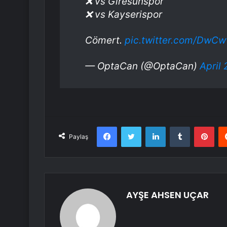
❌ vs Giresunspor
❌ vs Kayserispor
Cömert.
pic.twitter.com/DwCw
— OptaCan (@OptaCan)
April
Facebook
Twitter
LinkedIn
Tumblr
Pint
Paylaş
AYŞE AHSEN UÇAR