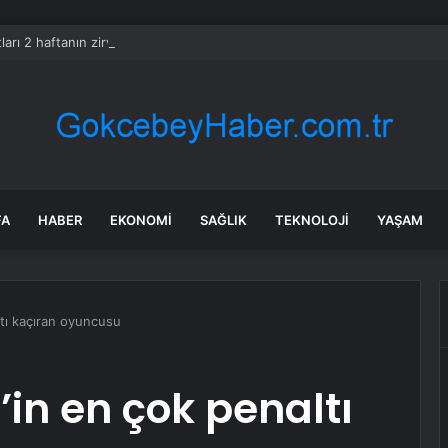
tları 2 haftanın zirvesine yerleşti
FA
HABER
EKONOMI
SAĞLIK
TEKNOLOJI
YAŞAM
ltı kaçıran oyuncusu
g’in en çok penaltı