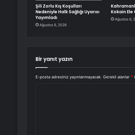
Şili Zorlu Kış Koşulları
Kahramank
Nedeniyle Halk Sağlığı Uyarısı
Kokain Ele 
Yayımladı
Ağustos 6, 
Ağustos 6, 2026
Bir yanıt yazın
E-posta adresiniz yayınlanmayacak.
Gerekli alanlar
*
i
Y
o
r
u
m
*