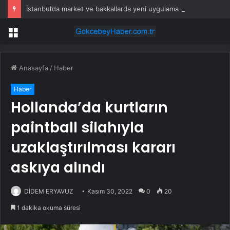
İstanbul’da market ve bakkallarda yeni uygulama devreye girdi
Menü
Anasayfa
/
Haber
Haber
Hollanda’da kurtların
paintball silahıyla
uzaklaştırılması kararı
askıya alındı
DİDEM ERYAVUZ
Kasım 30, 2022
0
20
1 dakika okuma süresi