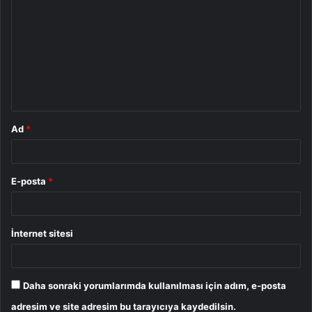
o
r
u
m
*
Ad
*
E-posta
*
İnternet sitesi
Daha sonraki yorumlarımda kullanılması için adım, e-posta
adresim ve site adresim bu tarayıcıya kaydedilsin.