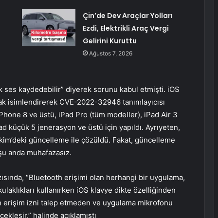
Çin’de Dev Araçlar Yolları
Ezdi, Elektrikli Araç Vergi
Gelirini Kuruttu
Ağustos 7, 2026
k ses kaydedebilir” diyerek sorunu kabul etmişti. iOS
larak isimlendirerek CVE-2022-32946 tanımlayıcısı
 iPhone 8 ve üstü, iPad Pro (tüm modeller), iPad Air 3
d küçük 5 jenerasyon ve üstü için yapıldı. Ayrıyeten,
m’deki güncelleme ile çözüldü. Fakat, güncelleme
 şu anda muhafazasız.
ısında, “Bluetooth erişimi olan herhangi bir uygulama,
ulaklıkları kullanırken iOS klavye dikte özelliğinden
n erişim izni talep etmeden ve uygulama mikrofonu
ekleşir.” halinde açıklamıştı