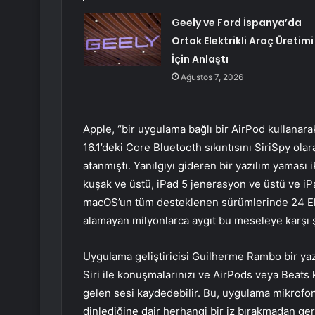
Geely ve Ford İspanya’da
Ortak Elektrikli Araç Üretimi
İçin Anlaştı
Ağustos 7, 2026
Apple, “bir uygulama bağlı bir AirPod kullanara
16.1’deki Core Bluetooth sıkıntısını SiriSpy o
atanmıştı. Yanılgıyı gideren bir yazılım yaması
kuşak ve üstü, iPad 5 jenerasyon ve üstü ve iPa
macOS’un tüm desteklenen sürümlerinde 24 Eki
alamayan milyonlarca aygıt bu meseleye karşı
Uygulama geliştiricisi Guilherme Rambo bir yaz
Siri ile konuşmalarınızı ve AirPods veya Beats k
gelen sesi kaydedebilir. Bu, uygulama mikrofo
dinlediğine dair herhangi bir iz bırakmadan gerç