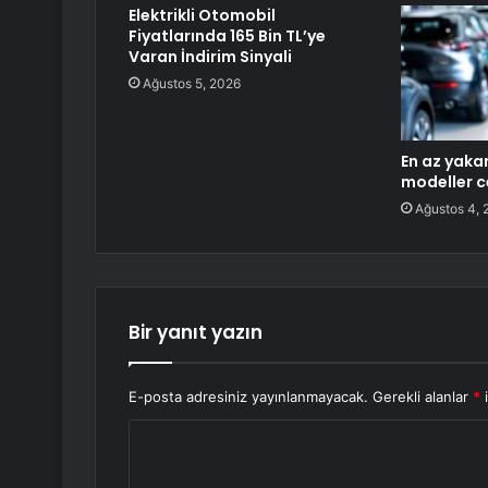
Elektrikli Otomobil
Fiyatlarında 165 Bin TL’ye
Varan İndirim Sinyali
Ağustos 5, 2026
En az yakan
modeller c
Ağustos 4, 
Bir yanıt yazın
E-posta adresiniz yayınlanmayacak.
Gerekli alanlar
*
i
Y
o