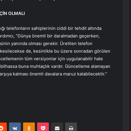
ÇİN OLMALI
ı telefonların sahiplerinin ciddi bir tehdit altında
dımcı, “Dünya önemli bir daralmadan geçerken,
sinin yanında olması gerekir. Üretilen telefon
 kesilecekse de, kesinlikle bu üzere sonradan görülen
ncellemenin tüm versiyonlar için uygulanabilir hale
bilhassa buna muhtaçlık vardır. Güncelleme alamayan
karşıya kalması önemli davalara maruz kalabilecektir.”
erest
Reddit
VKontakte
Odnoklassniki
Pocket
E-Posta ile paylaş
Yazdır