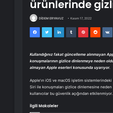
ürünlerinde gizl
DİDEM ERYAVUZ
Kasım 17, 2022
Facebook
Twitter
LinkedIn
Tumblr
Pinterest
Reddit
Kullandığınız fakat güncelleme alınmayan Apple
konuşmalarının gizlice dinlenmeye neden old
almayan Apple eserleri konusunda uyarıyor.
Apple’ın iOS ve macOS işletim sistemlerindeki b
Siri ile konuşmaları gizlice dinlemesine neden o
kullanıcılar bu güvenlik açığından etkilenmiyor.
İlgili Makaleler