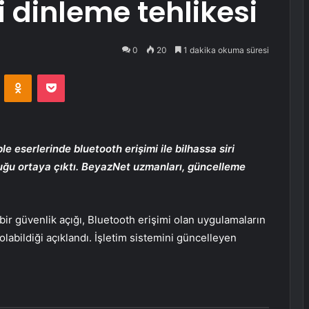
i dinleme tehlikesi
0
20
1 dakika okuma süresi
VKontakte
Odnoklassniki
Pocket
 eserlerinde bluetooth erişimi ile bilhassa siri
uğu ortaya çıktı. BeyazNet uzmanları, güncelleme
ir güvenlik açığı, Bluetooth erişimi olan uygulamaların
labildiği açıklandı. İşletim sistemini güncelleyen