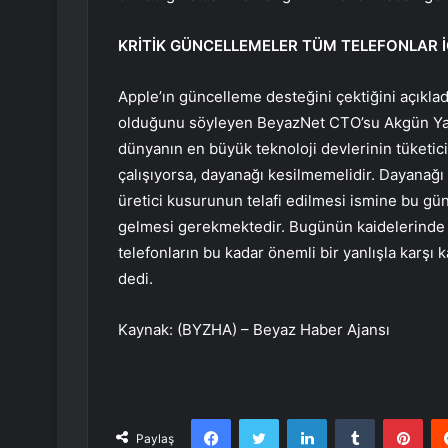
KRİTİK GÜNCELLEMELER TÜM TELEFONLAR İ
Apple’ın güncelleme desteğini çektiğini açıkladığ
olduğunu söyleyen BeyazNet CTO’su Akgün Yar
dünyanın en büyük teknoloji devlerinin tüketici
çalışıyorsa, dayanağı kesilmemelidir. Dayanağı
üretici kusurunun telafi edilmesi ismine bu gü
gelmesi gerekmektedir. Bugünün kaidelerinde 
telefonların bu kadar önemli bir yanlışla karşı 
dedi.
Kaynak: (BYZHA) – Beyaz Haber Ajansı
Facebook
Twitter
LinkedIn
Tumblr
Pint
Paylaş