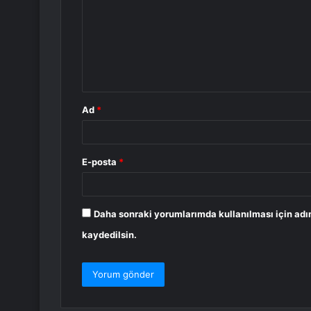
r
u
m
*
Ad
*
E-posta
*
Daha sonraki yorumlarımda kullanılması için adı
kaydedilsin.