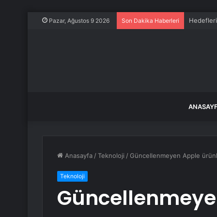
Hedefleri
Pazar, Ağustos 9 2026
Son Dakika Haberleri
ANASAY
Anasayfa
/
Teknoloji
/
Güncellenmeyen Apple ürünler
Teknoloji
Güncellenmeye