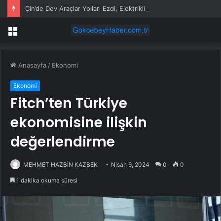
Çin’de Dev Araçlar Yolları Ezdi, Elektrikli Araç Vergi Gelirini Kuruttu
Menü
Anasayfa
/
Ekonomi
Ekonomi
Fitch’ten Türkiye
ekonomisine ilişkin
değerlendirme
MEHMET HAZBİN KAZBEK
Nisan 6, 2024
0
0
1 dakika okuma süresi