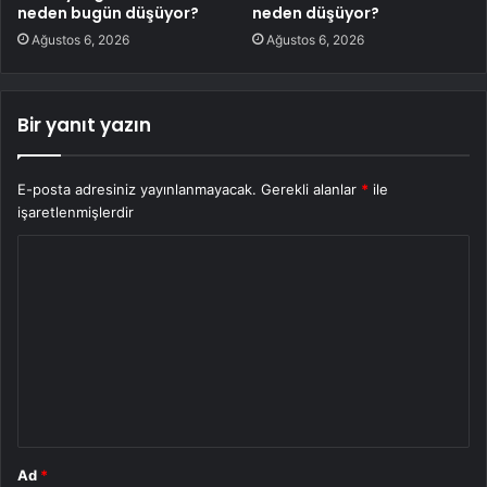
neden bugün düşüyor?
neden düşüyor?
Ağustos 6, 2026
Ağustos 6, 2026
Bir yanıt yazın
E-posta adresiniz yayınlanmayacak.
Gerekli alanlar
*
ile
işaretlenmişlerdir
Y
o
r
u
m
*
Ad
*