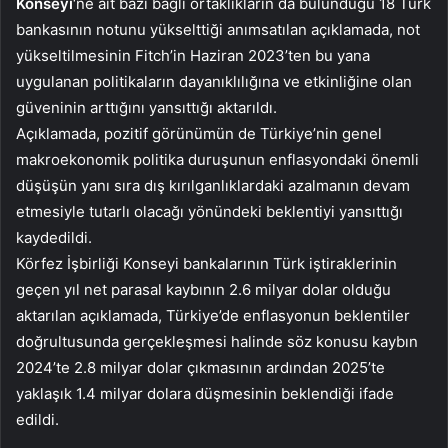
Konseyi
‘ne ait bazı bağlı ortaklıkların da bulunduğu 18 Türk
bankasının notunu yükselttiği anımsatılan açıklamada, not
yükseltilmesinin Fitch’in Haziran 2023’ten bu yana
uygulanan politikaların dayanıklılığına ve etkinliğine olan
güveninin arttığını yansıttığı aktarıldı.
Açıklamada, pozitif görünümün de Türkiye’nin genel
makroekonomik politika duruşunun enflasyondaki önemli
düşüşün yanı sıra dış kırılganlıklardaki azalmanın devam
etmesiyle tutarlı olacağı yönündeki beklentiyi yansıttığı
kaydedildi.
Körfez İşbirliği Konseyi bankalarının Türk iştiraklerinin
geçen yıl net parasal kaybının 2.6 milyar dolar olduğu
aktarılan açıklamada, Türkiye’de enflasyonun beklentiler
doğrultusunda gerçekleşmesi halinde söz konusu kaybın
2024’te 2.8 milyar dolar çıkmasının ardından 2025’te
yaklaşık 1.4 milyar dolara düşmesinin beklendiği ifade
edildi.