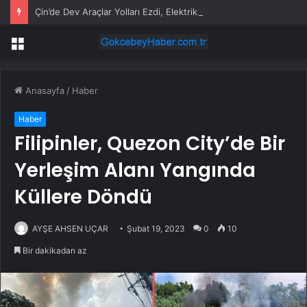
Çin’de Dev Araçlar Yolları Ezdi, Elektrikli Araç Vergi Gelirini Kuruttu
Menü
Anasayfa
/
Haber
Haber
Filipinler, Quezon City’de Bir
Yerleşim Alanı Yangında
Küllere Döndü
AYŞE AHSEN UÇAR
Şubat 19, 2023
0
10
Bir dakikadan az