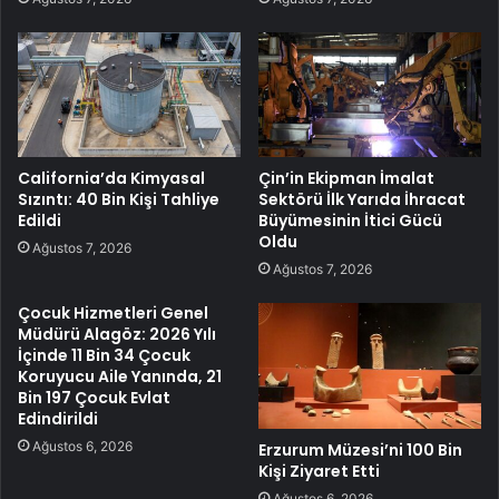
California’da Kimyasal
Çin’in Ekipman İmalat
Sızıntı: 40 Bin Kişi Tahliye
Sektörü İlk Yarıda İhracat
Edildi
Büyümesinin İtici Gücü
Oldu
Ağustos 7, 2026
Ağustos 7, 2026
Çocuk Hizmetleri Genel
Müdürü Alagöz: 2026 Yılı
İçinde 11 Bin 34 Çocuk
Koruyucu Aile Yanında, 21
Bin 197 Çocuk Evlat
Edindirildi
Ağustos 6, 2026
Erzurum Müzesi’ni 100 Bin
Kişi Ziyaret Etti
Ağustos 6, 2026