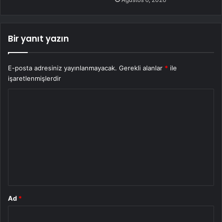
Bir yanıt yazın
E-posta adresiniz yayınlanmayacak.
Gerekli alanlar
*
ile
işaretlenmişlerdir
Y
o
r
u
m
*
Ad
*