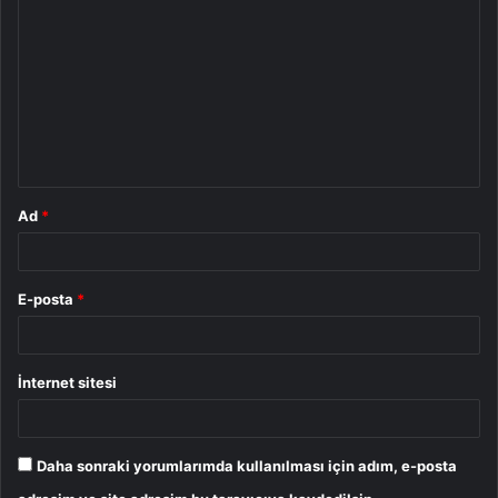
o
r
u
m
*
Ad
*
E-posta
*
İnternet sitesi
Daha sonraki yorumlarımda kullanılması için adım, e-posta