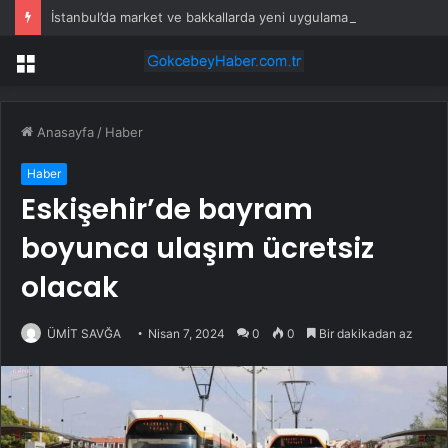
İstanbul’da market ve bakkallarda yeni uygulama devreye girdi
Menü
Anasayfa
/
Haber
Haber
Eskişehir’de bayram
boyunca ulaşım ücretsiz
olacak
ÜMİT SAVĞA
Nisan 7, 2024
0
0
Bir dakikadan az