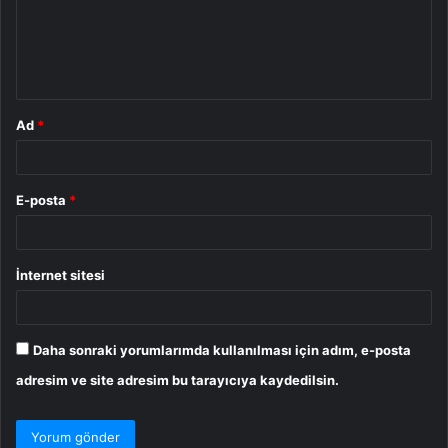
u
m
*
Ad
*
E-posta
*
İnternet sitesi
Daha sonraki yorumlarımda kullanılması için adım, e-posta
adresim ve site adresim bu tarayıcıya kaydedilsin.