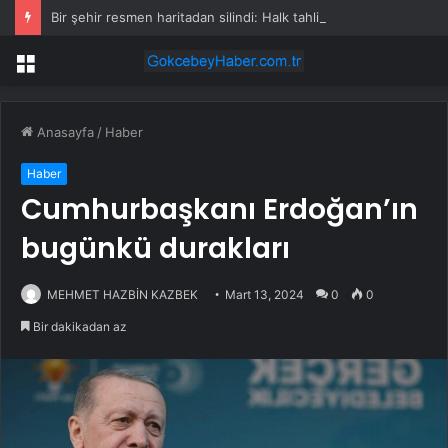
Bir şehir resmen haritadan silindi: Halk tahliye edildi
Menü
Anasayfa
/
Haber
Haber
Cumhurbaşkanı Erdoğan’ın
bugünkü durakları
MEHMET HAZBİN KAZBEK
Mart 13, 2024
0
0
Bir dakikadan az