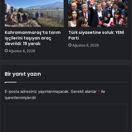
Kahramanmaraş’ta tarım
Türk siyasetine soluk: YENİ
işçilerini taşıyan araç
Parti
devrildi: 19 yaralı
Ağustos 6, 2026
Ağustos 6, 2026
Bir yanıt yazın
E-posta adresiniz yayınlanmayacak.
Gerekli alanlar
*
ile
işaretlenmişlerdir
Y
o
r