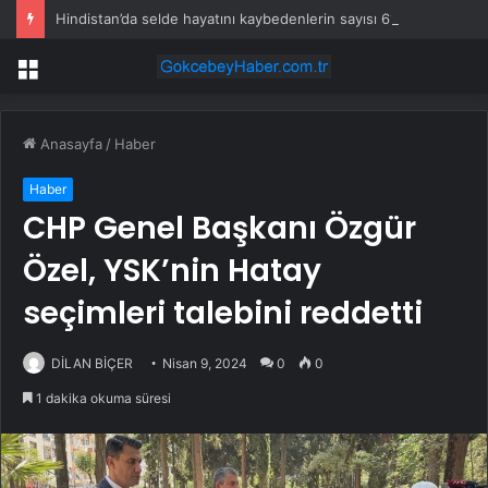
Hindistan’da selde hayatını kaybedenlerin sayısı 61’e yükseldi
Menü
Anasayfa
/
Haber
Haber
CHP Genel Başkanı Özgür
Özel, YSK’nin Hatay
seçimleri talebini reddetti
DİLAN BİÇER
Nisan 9, 2024
0
0
1 dakika okuma süresi