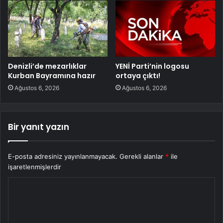
Denizli’de mezarlıklar
YENİ Parti’nin logosu
Kurban Bayramına hazır
ortaya çıktı!
Ağustos 6, 2026
Ağustos 6, 2026
Bir yanıt yazın
E-posta adresiniz yayınlanmayacak.
Gerekli alanlar
*
ile
işaretlenmişlerdir
Y
o
r