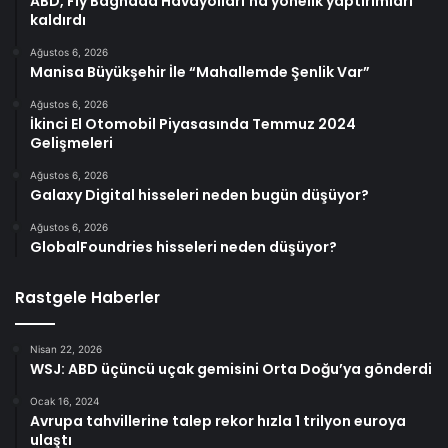
ABD, Fly Baghdad Havayolları’na yönelik yaptırımları
kaldırdı
Ağustos 6, 2026
Manisa Büyükşehir İle “Mahallemde Şenlik Var”
Ağustos 6, 2026
İkinci El Otomobil Piyasasında Temmuz 2024
Gelişmeleri
Ağustos 6, 2026
Galaxy Digital hisseleri neden bugün düşüyor?
Ağustos 6, 2026
GlobalFoundries hisseleri neden düşüyor?
Rastgele Haberler
Nisan 22, 2026
WSJ: ABD üçüncü uçak gemisini Orta Doğu’ya gönderdi
Ocak 16, 2024
Avrupa tahvillerine talep rekor hızla 1 trilyon euroya
ulaştı