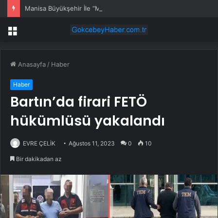
Manisa Büyükşehir İle “Mahallemde Şenlik Var”
Menü
Anasayfa
/
Haber
Haber
Bartın’da firari FETÖ
hükümlüsü yakalandı
EVRE ÇELİK
Ağustos 11, 2023
0
10
Bir dakikadan az