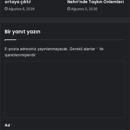
ortaya çıktı!
Nehri’nde Taşkın Önlemleri
Ağustos 6, 2026
Ağustos 5, 2026
Bir yanıt yazın
E-posta adresiniz yayınlanmayacak.
Gerekli alanlar
*
ile
işaretlenmişlerdir
Y
o
r
u
m
*
Ad
*