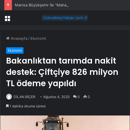
Manisa Büyükşehir İle “Mahallemde Şenlik Var”
Menü
Anasayfa
/
Ekonomi
Ekonomi
Bakanlıktan tarımda nakit
destek: Çiftçiye 826 milyon
TL ödeme yapıldı
DİLAN BİÇER
Ağustos 4, 2025
0
0
1 dakika okuma süresi