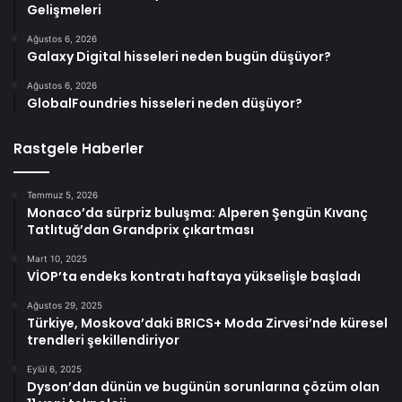
Gelişmeleri
Ağustos 6, 2026
Galaxy Digital hisseleri neden bugün düşüyor?
Ağustos 6, 2026
GlobalFoundries hisseleri neden düşüyor?
Rastgele Haberler
Temmuz 5, 2026
Monaco’da sürpriz buluşma: Alperen Şengün Kıvanç
Tatlıtuğ’dan Grandprix çıkartması
Mart 10, 2025
VİOP’ta endeks kontratı haftaya yükselişle başladı
Ağustos 29, 2025
Türkiye, Moskova’daki BRICS+ Moda Zirvesi’nde küresel
trendleri şekillendiriyor
Eylül 6, 2025
Dyson’dan dünün ve bugünün sorunlarına çözüm olan