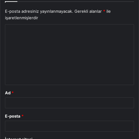
E-posta adresiniz yayınlanmayacak.
Gerekli alanlar
*
ile
işaretlenmişlerdir
Y
o
r
u
m
*
Ad
*
E-posta
*