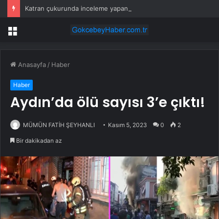
Katran çukurunda inceleme yapan ekipler tesadüfen keşfetti
Menü
Anasayfa
/
Haber
Haber
Aydın’da ölü sayısı 3’e çıktı!
MÜMÜN FATİH ŞEYHANLI
Kasım 5, 2023
0
2
Bir dakikadan az