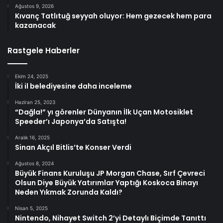
Ağustos 9, 2026
Kıvanç Tatlıtuğ seyyah oluyor: Hem gezecek hem para
kazanacak
Rastgele Haberler
Ekim 24, 2025
İki il belediyesine daha inceleme
Haziran 25, 2023
“Dağla!” yı görenler Dünyanın İlk Uçan Motosiklet
Speeder’ı Japonya’da Satışta!
Aralık 16, 2025
Sinan Akçıl Bitlis’te Konser Verdi
Ağustos 8, 2024
Büyük Finans Kuruluşu JP Morgan Chase, Sırf Çevreci
Olsun Diye Büyük Yatırımlar Yaptığı Koskoca Binayı
Neden Yıkmak Zorunda Kaldı?
Nisan 5, 2025
Nintendo, Nihayet Switch 2’yi Detaylı Biçimde Tanıttı