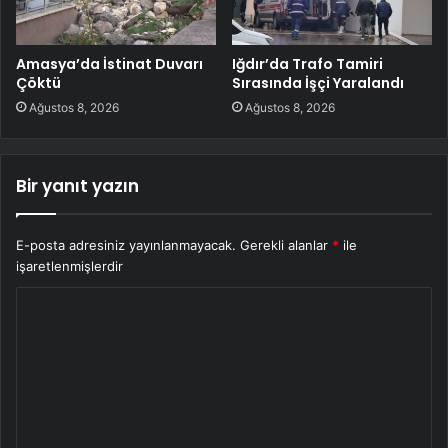
Amasya’da İstinat Duvarı
Iğdır’da Trafo Tamiri
Çöktü
Sırasında İşçi Yaralandı
Ağustos 8, 2026
Ağustos 8, 2026
Bir yanıt yazın
E-posta adresiniz yayınlanmayacak.
Gerekli alanlar
*
ile
işaretlenmişlerdir
Y
o
r
u
m