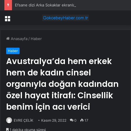
Efsane dizi Arka Sokaklar ekranlara resmen veda etti
Menü
Anasayfa
/
Haber
Haber
Avustralya’da hem erkek
hem de kadın cinsel
organıyla doğan kadından
özel hayat itirafı: Cinsellik
benim için acı verici
EVRE ÇELİK
Kasım 29, 2022
0
17
1 dakika okuma süresi