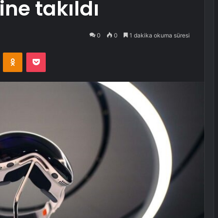
ne takıldı
0
0
1 dakika okuma süresi
VKontakte
Odnoklassniki
Pocket