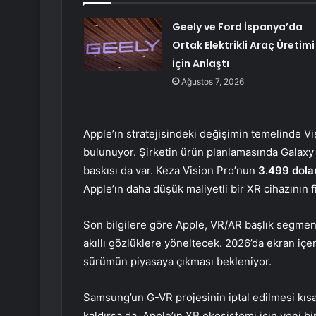
Geely ve Ford İspanya’da
Ortak Elektrikli Araç Üretimi
İçin Anlaştı
Ağustos 7, 2026
Apple’ın stratejisindeki değişimin temelinde Vis
bulunuyor. Şirketin ürün planlamasında Galaxy XR
baskısı da var. Keza Vision Pro’nun
3.499 dolar
Apple’ın daha düşük maliyetli bir XR cihazının 
Son bilgilere göre Apple, VR/AR başlık segmen
akıllı gözlüklere yöneltecek. 2026’da ekran içe
sürümün piyasaya çıkması bekleniyor.
Samsung’un G-VR projesinin iptal edilmesi kısa 
kaldırsa da, Apple’ın XR ekosistemi için yeni b