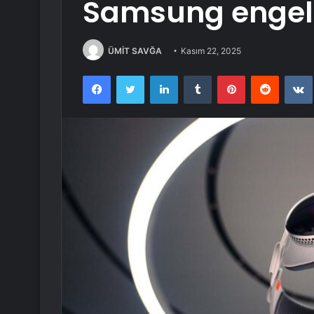
Samsung engeli
ÜMİT SAVĞA
Kasım 22, 2025
Facebook
Twitter
LinkedIn
Tumblr
Pinterest
Reddit