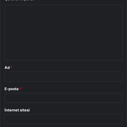
Y
o
r
u
m
*
Ad
*
E-posta
*
İnternet sitesi