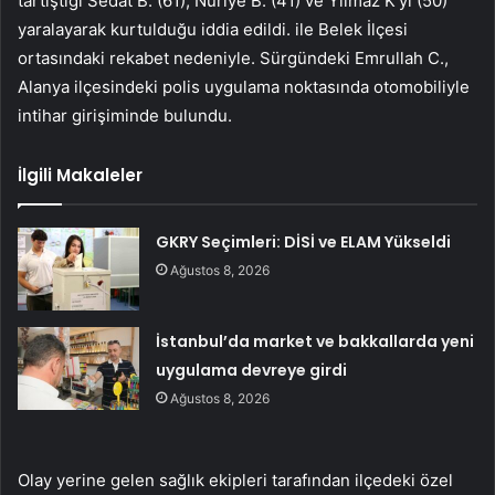
tartıştığı Sedat B. (61), Nuriye B. (41) ve Yılmaz K’yi (50)
yaralayarak kurtulduğu iddia edildi. ile Belek İlçesi
ortasındaki rekabet nedeniyle. Sürgündeki Emrullah C.,
Alanya ilçesindeki polis uygulama noktasında otomobiliyle
intihar girişiminde bulundu.
İlgili Makaleler
GKRY Seçimleri: DİSİ ve ELAM Yükseldi
Ağustos 8, 2026
İstanbul’da market ve bakkallarda yeni
uygulama devreye girdi
Ağustos 8, 2026
Olay yerine gelen sağlık ekipleri tarafından ilçedeki özel