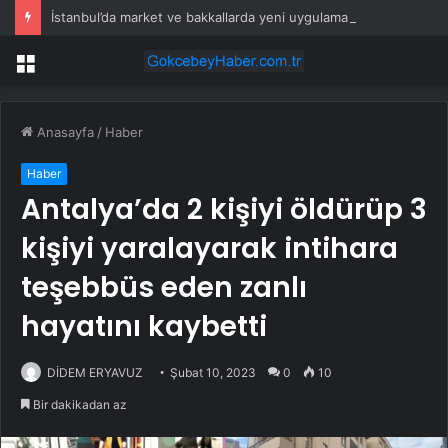
İstanbul’da market ve bakkallarda yeni uygulama devreye girdi
Menü
Anasayfa
/
Haber
Haber
Antalya’da 2 kişiyi öldürüp 3
kişiyi yaralayarak intihara
teşebbüs eden zanlı
hayatını kaybetti
DİDEM ERYAVUZ
Şubat 10, 2023
0
10
Bir dakikadan az