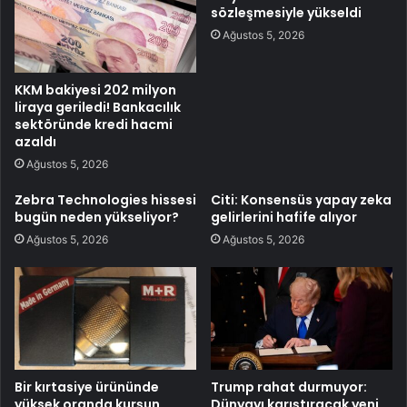
sözleşmesiyle yükseldi
Ağustos 5, 2026
KKM bakiyesi 202 milyon
liraya geriledi! Bankacılık
sektöründe kredi hacmi
azaldı
Ağustos 5, 2026
Zebra Technologies hissesi
Citi: Konsensüs yapay zeka
bugün neden yükseliyor?
gelirlerini hafife alıyor
Ağustos 5, 2026
Ağustos 5, 2026
Bir kırtasiye ürününde
Trump rahat durmuyor:
yüksek oranda kurşun
Dünyayı karıştıracak yeni