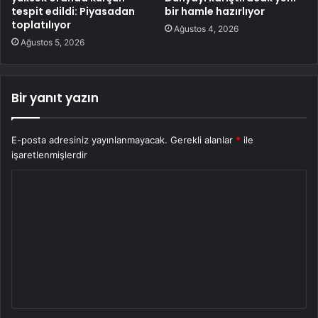
tespit edildi: Piyasadan
bir hamle hazırlıyor
toplatılıyor
Ağustos 4, 2026
Ağustos 5, 2026
Bir yanıt yazın
E-posta adresiniz yayınlanmayacak.
Gerekli alanlar
*
ile
işaretlenmişlerdir
Y
o
r
u
m
*