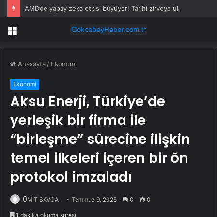
AMD’de yapay zeka etkisi büyüyor! Tarihi zirveye ulaşıldı
Menü
Anasayfa
/
Ekonomi
Ekonomi
Aksu Enerji, Türkiye’de
yerleşik bir firma ile
“birleşme” sürecine ilişkin
temel ilkeleri içeren bir ön
protokol imzaladı
ÜMİT SAVĞA
Temmuz 9, 2025
0
0
1 dakika okuma süresi