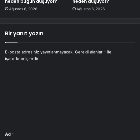
neden bugün düşüyor?
neden düşüyor?
Ağustos 6, 2026
Ağustos 6, 2026
Bir yanıt yazın
E-posta adresiniz yayınlanmayacak.
Gerekli alanlar
*
ile
işaretlenmişlerdir
Y
o
r
u
m
*
Ad
*