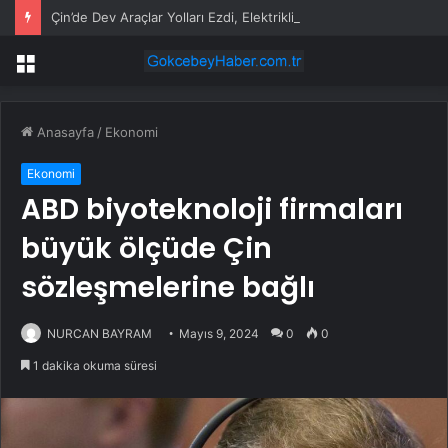
Çin’de Dev Araçlar Yolları Ezdi, Elektrikli Araç Vergi Gelirini Kuruttu
Menü
Anasayfa
/
Ekonomi
Ekonomi
ABD biyoteknoloji firmaları
büyük ölçüde Çin
sözleşmelerine bağlı
NURCAN BAYRAM
Mayıs 9, 2024
0
0
1 dakika okuma süresi